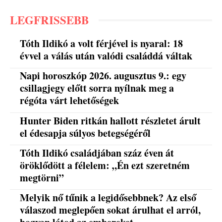
LEGFRISSEBB
Tóth Ildikó a volt férjével is nyaral: 18
évvel a válás után valódi családdá váltak
Napi horoszkóp 2026. augusztus 9.: egy
csillagjegy előtt sorra nyílnak meg a
régóta várt lehetőségek
Hunter Biden ritkán hallott részletet árult
el édesapja súlyos betegségéről
Tóth Ildikó családjában száz éven át
öröklődött a félelem: „Én ezt szeretném
megtörni”
Melyik nő tűnik a legidősebbnek? Az első
válaszod meglepően sokat árulhat el arról,