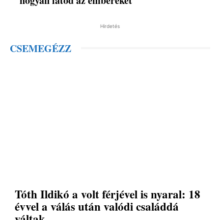
hogyan látod az embereket
Hirdetés
CSEMEGÉZZ
Tóth Ildikó a volt férjével is nyaral: 18
évvel a válás után valódi családdá
váltak