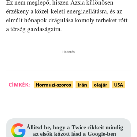
Ez nem meglepő, hiszen Ázsia különösen
érzékeny a közel-keleti energiaellátásra, és az
elmúlt hónapok drágulása komoly terheket rótt
a térség gazdaságaira.
Hirdetés
CÍMKÉK:
Hormuzi-szoros
Irán
olajár
USA
Facebook
Pinterest
WhatsApp
Állítsd be, hogy a Twice cikkeit mindig
az elsők között lásd a Google-ben