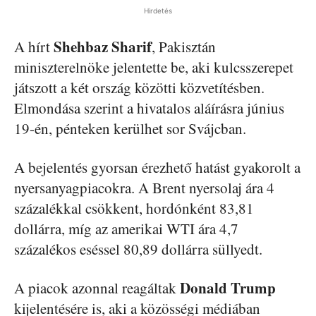
Hirdetés
Shehbaz Sharif
A hírt
, Pakisztán
miniszterelnöke jelentette be, aki kulcsszerepet
játszott a két ország közötti közvetítésben.
Elmondása szerint a hivatalos aláírásra június
19-én, pénteken kerülhet sor Svájcban.
A bejelentés gyorsan érezhető hatást gyakorolt a
nyersanyagpiacokra. A Brent nyersolaj ára 4
százalékkal csökkent, hordónként 83,81
dollárra, míg az amerikai WTI ára 4,7
százalékos eséssel 80,89 dollárra süllyedt.
Donald Trump
A piacok azonnal reagáltak
kijelentésére is, aki a közösségi médiában