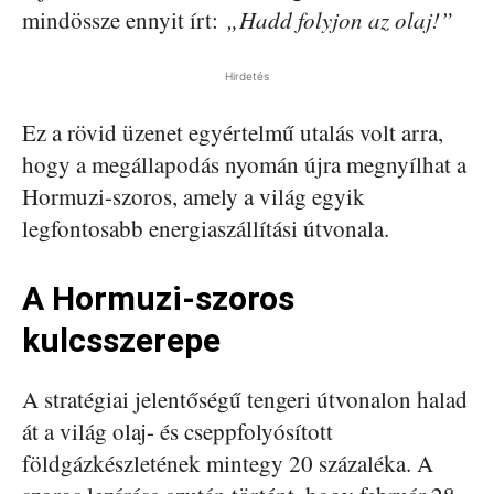
mindössze ennyit írt:
„Hadd folyjon az olaj!”
Hirdetés
Ez a rövid üzenet egyértelmű utalás volt arra,
hogy a megállapodás nyomán újra megnyílhat a
Hormuzi-szoros, amely a világ egyik
legfontosabb energiaszállítási útvonala.
A Hormuzi-szoros
kulcsszerepe
A stratégiai jelentőségű tengeri útvonalon halad
át a világ olaj- és cseppfolyósított
földgázkészletének mintegy 20 százaléka. A