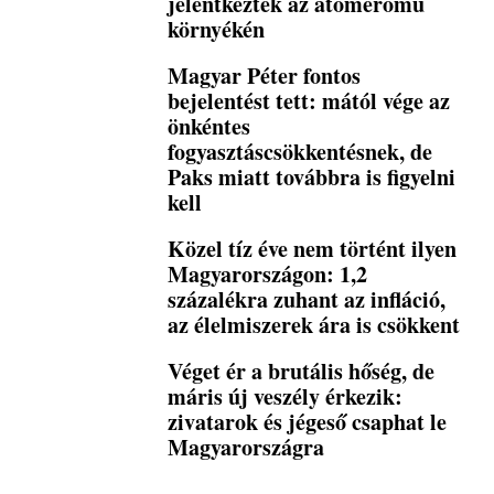
jelentkeztek az atomerőmű
környékén
Magyar Péter fontos
bejelentést tett: mától vége az
önkéntes
fogyasztáscsökkentésnek, de
Paks miatt továbbra is figyelni
kell
Közel tíz éve nem történt ilyen
Magyarországon: 1,2
százalékra zuhant az infláció,
az élelmiszerek ára is csökkent
Véget ér a brutális hőség, de
máris új veszély érkezik:
zivatarok és jégeső csaphat le
Magyarországra