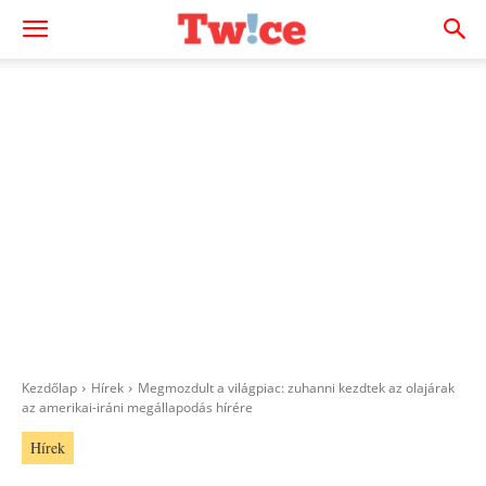
Kezdőlap
Hírek
Megmozdult a világpiac: zuhanni kezdtek az olajárak
az amerikai-iráni megállapodás hírére
Hírek