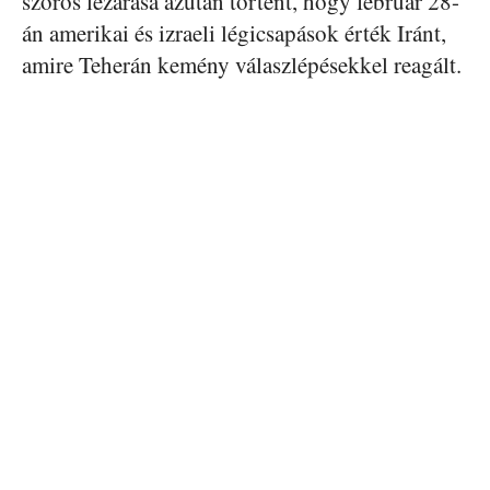
szoros lezárása azután történt, hogy február 28-
án amerikai és izraeli légicsapások érték Iránt,
amire Teherán kemény válaszlépésekkel reagált.