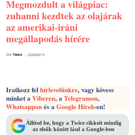
Megmozdult a világpiac:
zuhanni kezdtek az olajárak
az amerikai-iráni
megállapodás hírére
-
Írta:
Twice
2026/06/15
Facebook
Pinterest
WhatsApp
Iratkozz fel
hírlevelünkre
, vagy kövess
minket a
Viberen
, a
Telegramon
,
Whatsappon
és a
Google Hírek
-en!
Állítsd be, hogy a Twice cikkeit mindig
az elsők között lásd a Google-ben