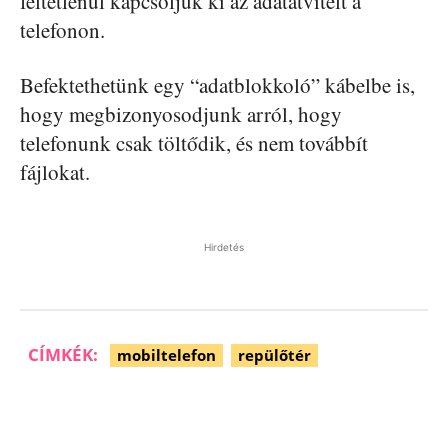
feltétlenül kapcsoljuk ki az adatátvitelt a
telefonon.
Befektethetünk egy “adatblokkoló” kábelbe is,
hogy megbizonyosodjunk arról, hogy
telefonunk csak töltődik, és nem továbbít
fájlokat.
Hirdetés
CÍMKÉK:
mobiltelefon
repülőtér
Facebook
Pinterest
WhatsApp