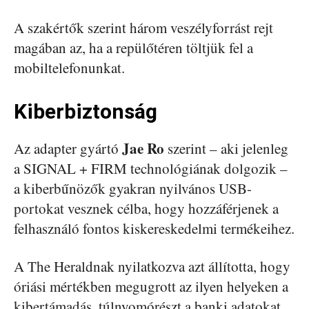
A szakértők szerint három veszélyforrást rejt
magában az, ha a repülőtéren töltjük fel a
mobiltelefonunkat.
Kiberbiztonság
Jae Ro
Az adapter gyártó
szerint – aki jelenleg
a SIGNAL + FIRM technológiának dolgozik –
a kiberbűnözők gyakran nyilvános USB-
portokat vesznek célba, hogy hozzáférjenek a
felhasználó fontos kiskereskedelmi termékeihez.
A The Heraldnak nyilatkozva azt állította, hogy
óriási mértékben megugrott az ilyen helyeken a
kibertámadás, túlnyomórészt a banki adatokat