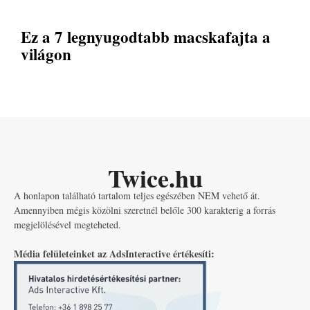
Ez a 7 legnyugodtabb macskafajta a
világon
Twice.hu
A honlapon található tartalom teljes egészében NEM vehető át.
Amennyiben mégis közölni szeretnél belőle 300 karakterig a forrás
megjelölésével megteheted.
Média felületeinket az AdsInteractive értékesíti: