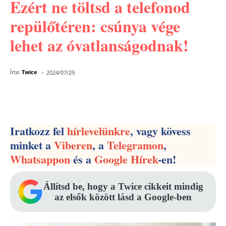
Ezért ne töltsd a telefonod
repülőtéren: csúnya vége
lehet az óvatlanságodnak!
-
Írta:
Twice
2024/07/29
Facebook
Pinterest
WhatsApp
Iratkozz fel
hírlevelünkre
, vagy kövess
minket a
Viberen
, a
Telegramon
,
Whatsappon
és a
Google Hírek
-en!
Állítsd be, hogy a Twice cikkeit mindig
az elsők között lásd a Google-ben