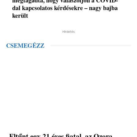
megtagadta, hogy válaszoljon a COVID-
dal kapcsolatos kérdésekre – nagy bajba
került
Hirdetés
CSEMEGÉZZ
Eltűnt egy 21 éves fiatal, az Ozora