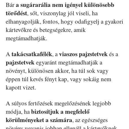
a sugárarália nem igényel különösebb
Bár
törődést
, sőt, viszonylag jól viseli, ha
elhanyagolják, fontos, hogy odafigyelj a gyakori
kártevőkre és betegségekre, amik
megtámadhatják.
takácsatkafélék
viaszos pajzstetvek
A
, a
és a
pajzstetvek
egyaránt megtámadhatják a
növényt, különösen akkor, ha túl sok vagy
éppen túl kevés fényt kap, vagy sokáig nem
kapott vizet.
A súlyos fertőzések megelőzésének legjobb
biztosítjuk a megfelelő
módja, ha
körülményeket a számára
, az egészséges
növény ugyanis jobban ellenáll a kártevőknek