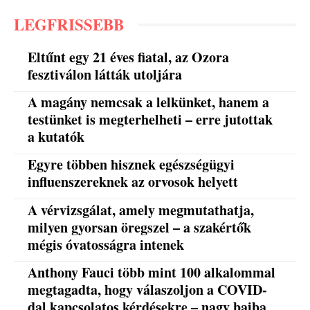
LEGFRISSEBB
Eltűnt egy 21 éves fiatal, az Ozora
fesztiválon látták utoljára
A magány nemcsak a lelkünket, hanem a
testünket is megterhelheti – erre jutottak
a kutatók
Egyre többen hisznek egészségügyi
influenszereknek az orvosok helyett
A vérvizsgálat, amely megmutathatja,
milyen gyorsan öregszel – a szakértők
mégis óvatosságra intenek
Anthony Fauci több mint 100 alkalommal
megtagadta, hogy válaszoljon a COVID-
dal kapcsolatos kérdésekre – nagy bajba