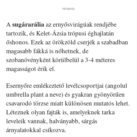
Hirdetés
sugárarália
A
az ernyősvirágúak rendjébe
tartozik, és Kelet-Ázsia trópusi éghajlatán
őshonos. Ezek az örökzöld cserjék a szabadban
magasabb fákká is nőhetnek, de
szobanövényként körülbelül a 3-4 méteres
magasságot érik el.
Esernyőre emlékeztető levélcsoportjai (angolul
umbrella plant a neve) és gyakran gyönyörűen
csavarodó törzse miatt különösen mutatós lehet.
Léteznek olyan fajták is, amelyeknek tarka
leveleik vannak, halványabb, sárgás
árnyalatokkal csíkozva.