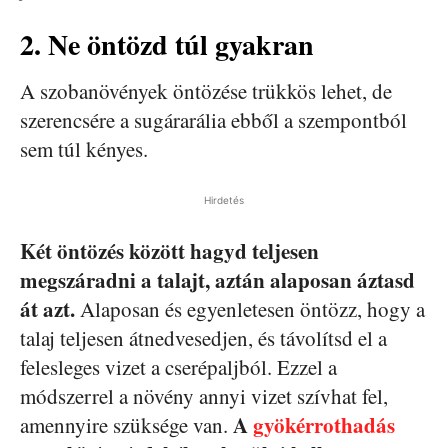
2. Ne öntözd túl gyakran
A szobanövények öntözése trükkös lehet, de
szerencsére a sugárarália ebből a szempontból
sem túl kényes.
Hirdetés
Két öntözés között hagyd teljesen
megszáradni a talajt, aztán alaposan áztasd
át azt.
Alaposan és egyenletesen öntözz, hogy a
talaj teljesen átnedvesedjen, és távolítsd el a
felesleges vizet a cserépaljból. Ezzel a
módszerrel a növény annyi vizet szívhat fel,
A
gyökérrothadás
amennyire szüksége van.