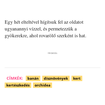
Egy hét elteltével hígítsuk fel az oldatot
ugyanannyi vízzel, és permetezzük a
gyökerekre, ahol rovarölő szerként is hat.
Hirdetés
CÍMKÉK:
banán
dísznövények
kert
kertészkedés
orchidea
Facebook
Pinterest
WhatsApp