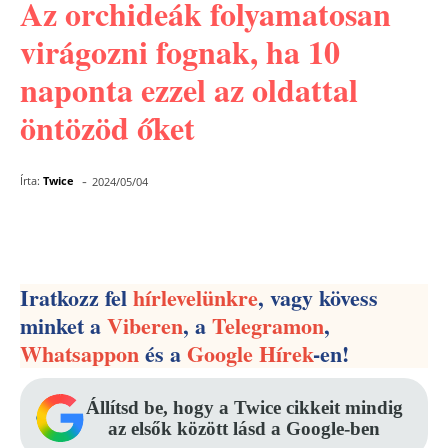
Az orchideák folyamatosan
virágozni fognak, ha 10
naponta ezzel az oldattal
öntözöd őket
-
Írta:
Twice
2024/05/04
Facebook
Pinterest
WhatsApp
Iratkozz fel
hírlevelünkre
, vagy kövess
minket a
Viberen
, a
Telegramon
,
Whatsappon
és a
Google Hírek
-en!
Állítsd be, hogy a Twice cikkeit mindig
az elsők között lásd a Google-ben