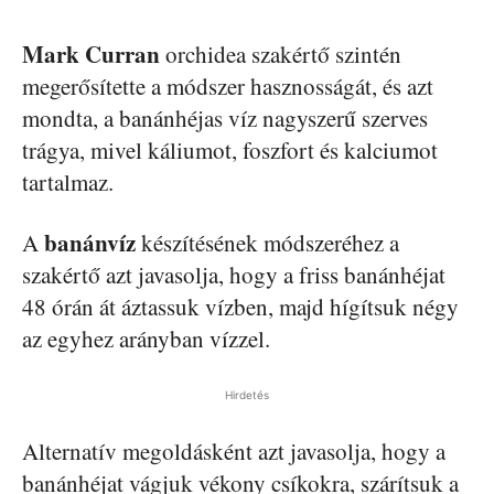
Mark Curran
orchidea szakértő szintén
megerősítette a módszer hasznosságát, és azt
mondta, a banánhéjas víz nagyszerű szerves
trágya, mivel káliumot, foszfort és kalciumot
tartalmaz.
banánvíz
A
készítésének módszeréhez a
szakértő azt javasolja, hogy a friss banánhéjat
48 órán át áztassuk vízben, majd hígítsuk négy
az egyhez arányban vízzel.
Hirdetés
Alternatív megoldásként azt javasolja, hogy a
banánhéjat vágjuk vékony csíkokra, szárítsuk a