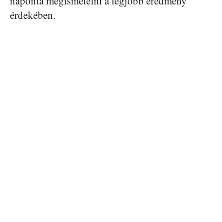
naponta megismételni a legjobb eredmény
érdekében.