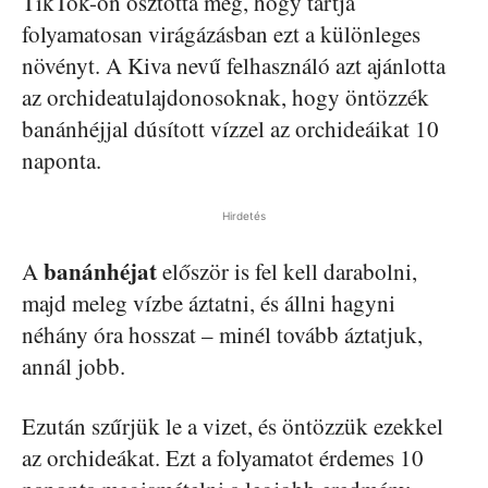
TikTok-on osztotta meg, hogy tartja
folyamatosan virágázásban ezt a különleges
növényt. A Kiva nevű felhasználó azt ajánlotta
az orchideatulajdonosoknak, hogy öntözzék
banánhéjjal dúsított vízzel az orchideáikat 10
naponta.
Hirdetés
banánhéjat
A
először is fel kell darabolni,
majd meleg vízbe áztatni, és állni hagyni
néhány óra hosszat – minél tovább áztatjuk,
annál jobb.
Ezután szűrjük le a vizet, és öntözzük ezekkel
az orchideákat. Ezt a folyamatot érdemes 10