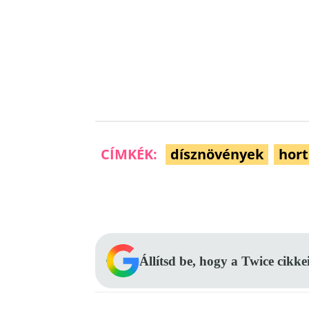
CÍMKÉK:
dísznövények
hort
Facebook
Megosztás
Állítsd be, hogy a Twice cikke