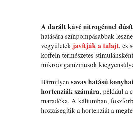
A darált kávé nitrogénnel dúsít
hatására színpompásabbak leszne
javítják a talajt
vegyületek
, és 
koffein természetes stimulánsként
mikroorganizmusok kiegyensúlyo
savas hatású konyhai
Bármilyen
hortenziák számára
, például a 
maradéka. A káliumban, foszfor
hozzásegítik a hortenziát a megfe