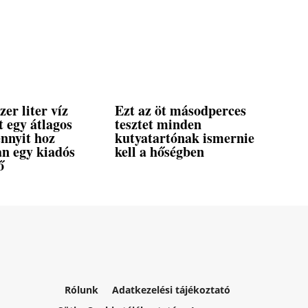
er liter víz
Ezt az öt másodperces
 egy átlagos
tesztet minden
ennyit hoz
kutyatartónak ismernie
an egy kiadós
kell a hőségben
ő
Rólunk
Adatkezelési tájékoztató