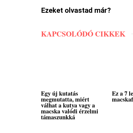
Ezeket olvastad már?
KAPCSOLÓDÓ CIKKEK
Egy új kutatás
Ez a 7 
megmutatta, miért
macskaf
válhat a kutya vagy a
macska valódi érzelmi
támaszunkká