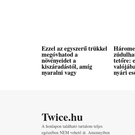
Ezzel az egyszerű trükkel
Háromez
megóvhatod a
zúdulhat
növényeidet a
tetőre: 
kiszáradástól, amíg
valójáb
nyaralni vagy
nyári es
Twice.hu
A honlapon található tartalom teljes
egészében NEM vehető át. Amennyiben