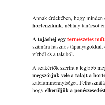
Annak érdekében, hogy minden
hortenziáink
, néhány tanácsot 
A tojáshéj egy
természetes mű
számára hasznos tápanyagokkal, é
vízből és a talajból.
A szakértők szerint a legjobb m
megszórjuk vele a talajt a hort
kalciummennyiséget. Felhasználás 
elkerüljük a penészesedés
hogy