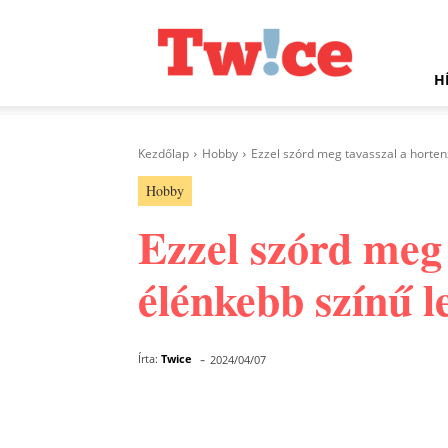
Twice.hu
H
Kezdőlap
Hobby
Ezzel szórd meg tavasszal a hortenz
Hobby
Ezzel szórd meg 
élénkebb színű l
-
Írta:
Twice
2024/04/07
Facebook
Megosztás