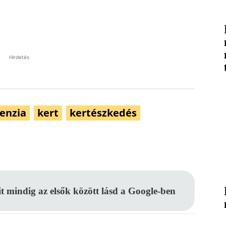
Hirdetés
enzia
kert
kertészkedés
Pinterest
WhatsApp
Email
it mindig az elsők között lásd a Google-ben