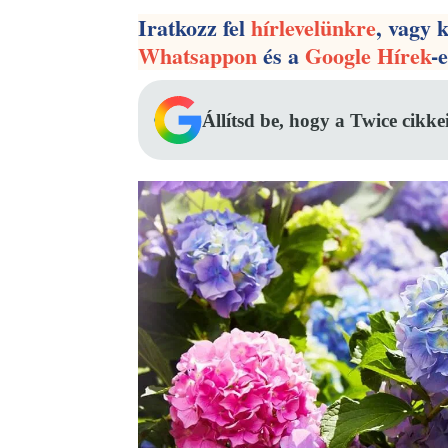
Iratkozz fel
hírlevelünkre
, vagy 
Whatsappon
és a
Google Hírek
-
Állítsd be, hogy a Twice cikke