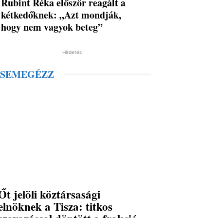
Rubint Réka először reagált a
kétkedőknek: „Azt mondják,
hogy nem vagyok beteg”
Hirdetés
SEMEGÉZZ
Őt jelöli köztársasági
elnöknek a Tisza: titkos