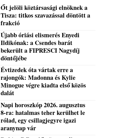
Őt jelöli köztársasági elnöknek a
Tisza: titkos szavazással döntött a
frakció
Újabb óriási elismerés Enyedi
Ildikónak: a Csendes barát
bekerült a FIPRESCI Nagydíj
döntőjébe
Évtizedek óta vártak erre a
rajongók: Madonna és Kylie
Minogue végre kiadta első közös
dalát
Napi horoszkóp 2026. augusztus
8-ra: hatalmas teher kerülhet le
rólad, egy csillagjegyre igazi
aranynap vár