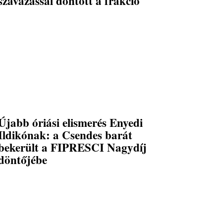
szavazással döntött a frakció
Újabb óriási elismerés Enyedi
Ildikónak: a Csendes barát
bekerült a FIPRESCI Nagydíj
döntőjébe