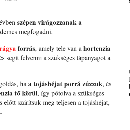
szépen virágozzanak a
 évben
érdemes megfogadni.
trágya
forrás
hortenzia
, amely tele van a
s segít felvenni a szükséges tápanyagot a
a tojáshéjat porrá zúzzuk
egoldás, ha
, és
enzia tő körül
, így pótolva a szükséges
előtt szárítsuk meg teljesen a tojáshéjat,
t
.