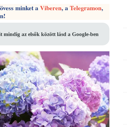
kövess minket a
Viberen
, a
Telegramon
,
en!
it mindig az elsők között lásd a Google-ben