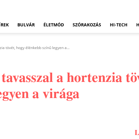
ÍREK
BULVÁR
ÉLETMÓD
SZÓRAKOZÁS
HI-TECH
ia tövét, hogy élénkebb színű legyen a...
tavasszal a hortenzia tö
egyen a virága
Pinterest
WhatsApp
Email