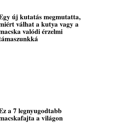
Egy új kutatás megmutatta,
miért válhat a kutya vagy a
macska valódi érzelmi
támaszunkká
Ez a 7 legnyugodtabb
macskafajta a világon