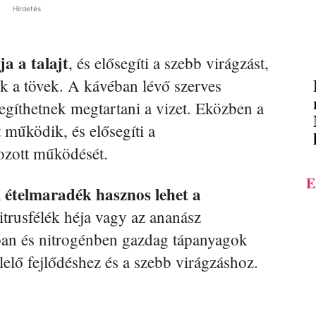
Hirdetés
ja a talajt
, és elősegíti a szebb virágzást,
k a tövek. A kávéban lévő szerves
segíthetnek megtartani a vizet. Eközben a
 működik, és elősegíti a
zott működését.
E
 ételmaradék hasznos lehet a
citrusfélék héja vagy az ananász
ban és nitrogénben gazdag tápanyagok
lelő fejlődéshez és a szebb virágzáshoz.