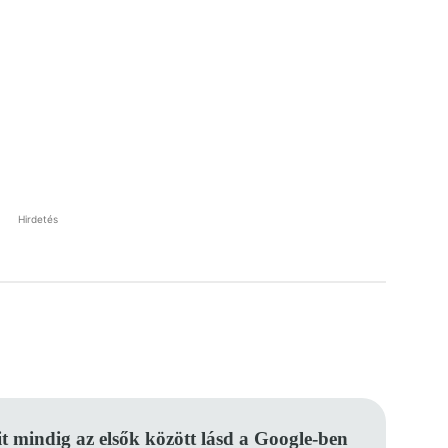
Hirdetés
Pinterest
WhatsApp
Email
it mindig az elsők között lásd a Google-ben