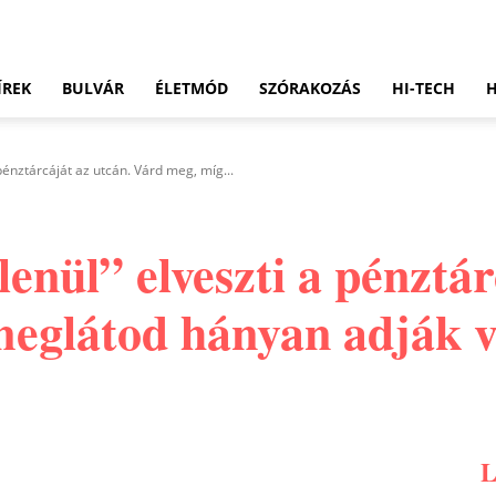
ÍREK
BULVÁR
ÉLETMÓD
SZÓRAKOZÁS
HI-TECH
a pénztárcáját az utcán. Várd meg, míg...
tlenül” elveszti a pénztá
eglátod hányan adják vi
Pinterest
WhatsApp
Email