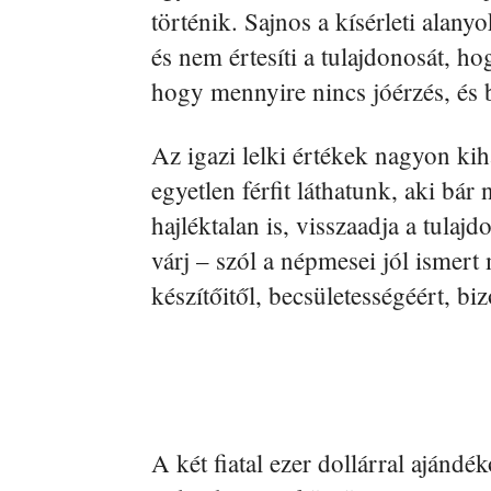
történik. Sajnos a kísérleti alanyo
és nem értesíti a tulajdonosát, ho
hogy mennyire nincs jóérzés, és 
Az igazi lelki értékek nagyon ki
egyetlen férfit láthatunk, aki bá
hajléktalan is, visszaadja a tulajd
várj – szól a népmesei jól ismert 
készítőitől, becsületességéért, b
A két fiatal ezer dollárral ajánd