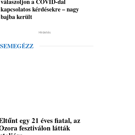
válaszoljon a COVID-dal
kapcsolatos kérdésekre – nagy
bajba került
Hirdetés
SEMEGÉZZ
Eltűnt egy 21 éves fiatal, az
Ozora fesztiválon látták