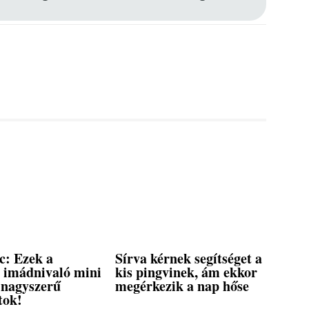
c: Ezek a
Sírva kérnek segítséget a
, imádnivaló mini
kis pingvinek, ám ekkor
 nagyszerű
megérkezik a nap hőse
tok!