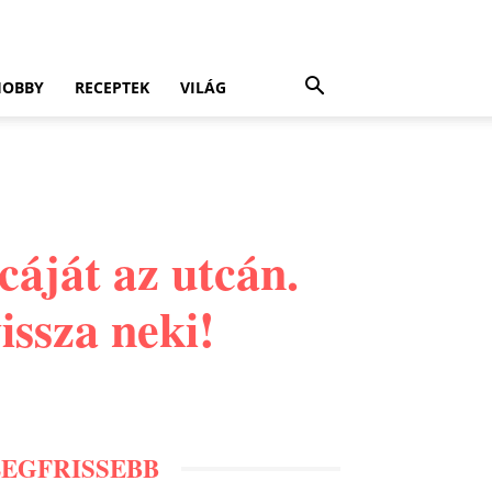
HOBBY
RECEPTEK
VILÁG
rcáját az utcán.
ssza neki!
LEGFRISSEBB