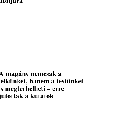
utoljára
A magány nemcsak a
lelkünket, hanem a testünket
is megterhelheti – erre
jutottak a kutatók