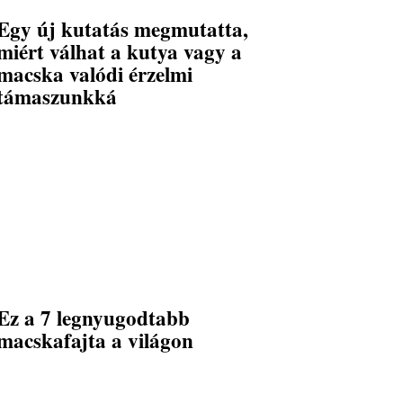
Egy új kutatás megmutatta,
miért válhat a kutya vagy a
macska valódi érzelmi
támaszunkká
Ez a 7 legnyugodtabb
macskafajta a világon