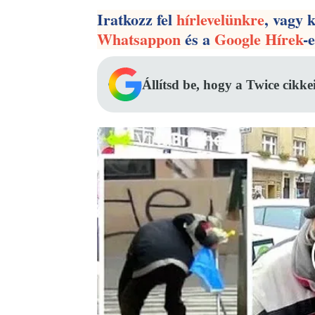
Iratkozz fel
hírlevelünkre
, vagy 
Whatsappon
és a
Google Hírek
-
Állítsd be, hogy a Twice cikke