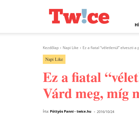
Twice.hu
H
Kezdőlap
Napi Like
Ez a fiatal “véletlenül” elveszti 
Napi Like
Ez a fiatal “véle
Várd meg, míg m
-
Írta:
Pöttyös Panni - twice.hu
2016/10/24
Facebook
Megosztás