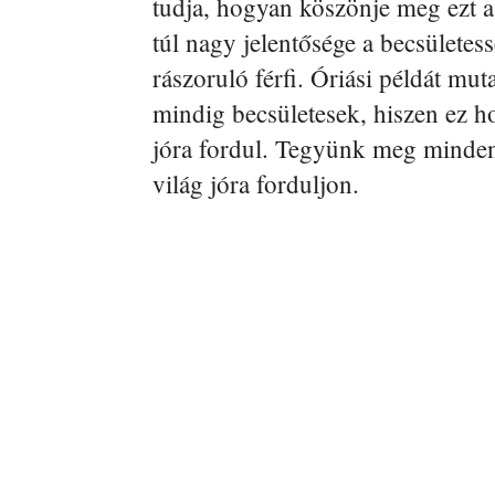
tudja, hogyan köszönje meg ezt a
túl nagy jelentősége a becsületes
rászoruló férfi. Óriási példát m
mindig becsületesek, hiszen ez h
jóra fordul. Tegyünk meg minden 
világ jóra forduljon.