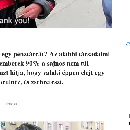
C
n egy pénztárcát? Az alábbi társadalmi
az emberek 90%-a sajnos nem túl
azt látja, hogy valaki éppen elejt egy
örülnéz, és zsebreteszi.
Hirdetés