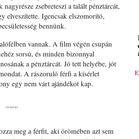
k nagyrésze zsebreteszi a talált pénztárcát,
gy elveszítette. Igencsak elszomorító,
becsületesség bennünk.
halófélben vannak. A film végén csupán
r nehéz sorsú, és minden bizonnyal
onosának a pénztárcát. Jó tett helyébe, jót
E
mondat. A rászoruló férfi a kísérlet
izony egy nem várt ajándékot kap.
Hirdetés
ékozza meg a férfit, aki örömében azt sem