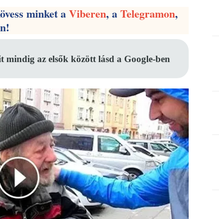
kövess minket a
Viberen
, a
Telegramon
,
en!
it mindig az elsők között lásd a Google-ben