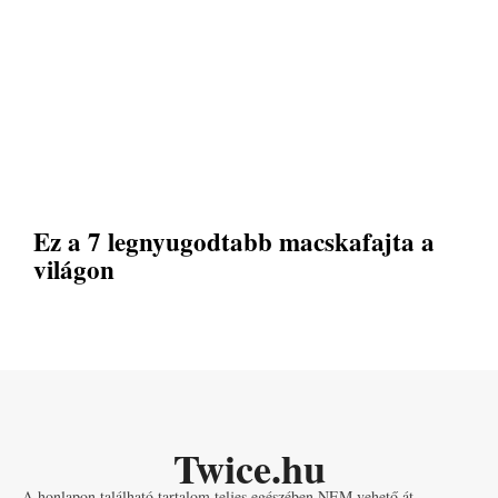
Ez a 7 legnyugodtabb macskafajta a
világon
Twice.hu
A honlapon található tartalom teljes egészében NEM vehető át.