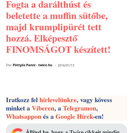
Fogta a darálthúst és
beletette a muffin sütőbe,
majd krumplipürét tett
hozzá. Elképesztő
FINOMSÁGOT készített!
-
Írta:
Pöttyös Panni - twice.hu
2016/01/13
Facebook
Pinterest
WhatsApp
Iratkozz fel
hírlevelünkre
, vagy kövess
minket a
Viberen
, a
Telegramon
,
Whatsappon
és a
Google Hírek
-en!
Állítsd be, hogy a Twice cikkeit mindig