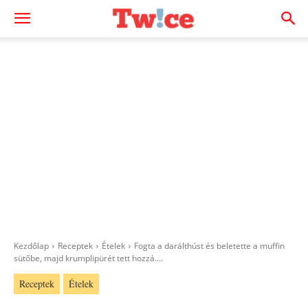
Kezdőlap
Receptek
Ételek
Fogta a darálthúst és beletette a muffin
sütőbe, majd krumplipürét tett hozzá....
Receptek
Ételek