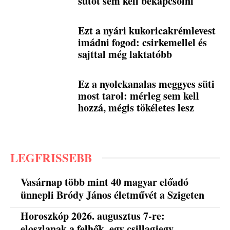
sütőt sem kell bekapcsolni
Ezt a nyári kukoricakrémlevest
imádni fogod: csirkemellel és
sajttal még laktatóbb
Ez a nyolckanalas meggyes süti
most tarol: mérleg sem kell
hozzá, mégis tökéletes lesz
LEGFRISSEBB
Vasárnap több mint 40 magyar előadó
ünnepli Bródy János életművét a Szigeten
Horoszkóp 2026. augusztus 7-re:
eloszlanak a felhők, egy csillagjegy