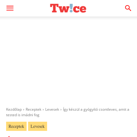
Kezdőlap
Receptek
Levesek
Így készül a gyógyító csontleves, amit a
tested is imádni fog
Receptek
Levesek