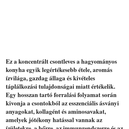
Ez a koncentrált csontleves a hagyományos
konyha egyik legértékesebb étele, aromás
ízvilága, gazdag állaga és kivételes
táplálkozási tulajdonságai miatt értékelik.
Egy hosszan tartó forralási folyamat során
kivonja a csontokból az esszenciális ásványi
anyagokat, kollagént és aminosavakat,
amelyek jótékony hatással vannak az
ízületekre, a bőrre, az immunrendszerre és az