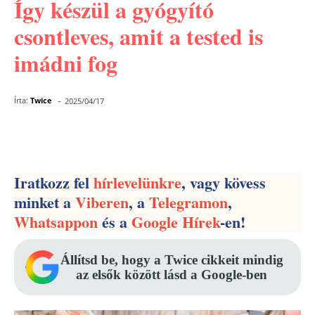
Így készül a gyógyító
csontleves, amit a tested is
imádni fog
-
Írta:
Twice
2025/04/17
Facebook
Pinterest
WhatsApp
Iratkozz fel
hírlevelünkre
, vagy kövess
minket a
Viberen
, a
Telegramon
,
Whatsappon
és a
Google Hírek
-en!
Állítsd be, hogy a Twice cikkeit mindig
az elsők között lásd a Google-ben