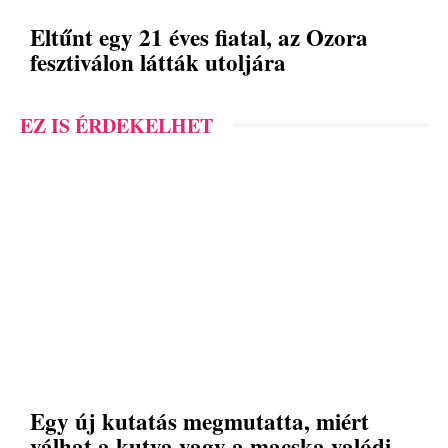
Eltűnt egy 21 éves fiatal, az Ozora
fesztiválon látták utoljára
EZ IS ÉRDEKELHET
Egy új kutatás megmutatta, miért
válhat a kutya vagy a macska valódi