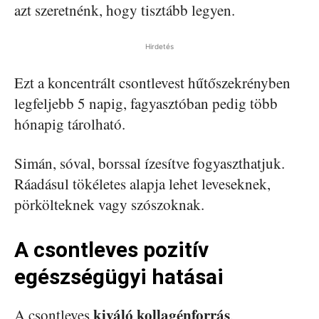
azt szeretnénk, hogy tisztább legyen.
Hirdetés
Ezt a koncentrált csontlevest hűtőszekrényben
legfeljebb 5 napig, fagyasztóban pedig több
hónapig tárolható.
Simán, sóval, borssal ízesítve fogyaszthatjuk.
Ráadásul tökéletes alapja lehet leveseknek,
pörkölteknek vagy szószoknak.
A csontleves pozitív
egészségügyi hatásai
kiváló kollagénforrás
A csontleves
,