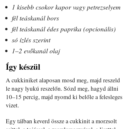
1 kisebb csokor kapor vagy petrezselyem
fél teáskanál bors
fél teáskanál édes paprika (opcionális)
só ízlés szerint
1–2 evőkanál olaj
Így készül
A cukkiniket alaposan mosd meg, majd reszeld
le nagy lyukú reszelőn. Sózd meg, hagyd állni
10–15 percig, majd nyomd ki belőle a felesleges
vizet.
Egy tálban keverd össze a cukkinit a morzsolt