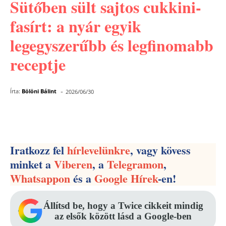
Sütőben sült sajtos cukkini-
fasírt: a nyár egyik
legegyszerűbb és legfinomabb
receptje
-
Írta:
Bölöni Bálint
2026/06/30
Facebook
Pinterest
WhatsApp
Iratkozz fel
hírlevelünkre
, vagy kövess
minket a
Viberen
, a
Telegramon
,
Whatsappon
és a
Google Hírek
-en!
Állítsd be, hogy a Twice cikkeit mindig
az elsők között lásd a Google-ben