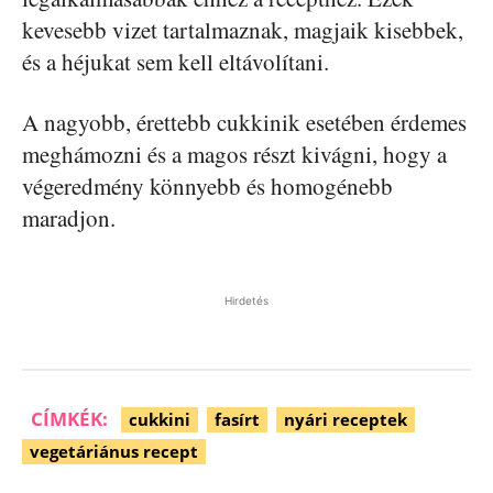
kevesebb vizet tartalmaznak, magjaik kisebbek,
és a héjukat sem kell eltávolítani.
A nagyobb, érettebb cukkinik esetében érdemes
meghámozni és a magos részt kivágni, hogy a
végeredmény könnyebb és homogénebb
maradjon.
Hirdetés
CÍMKÉK:
cukkini
fasírt
nyári receptek
vegetáriánus recept