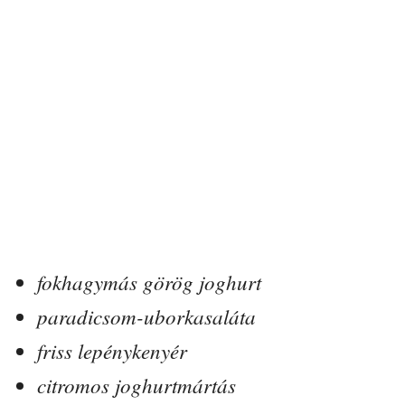
fokhagymás görög joghurt
paradicsom-uborkasaláta
friss lepénykenyér
citromos joghurtmártás