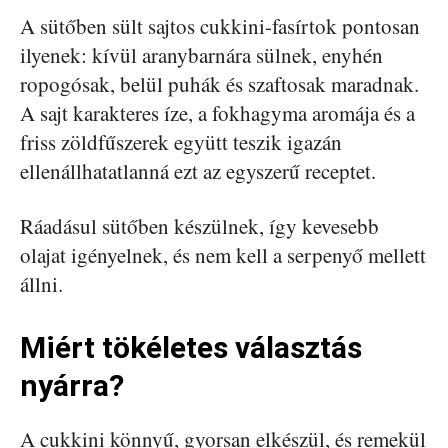
A sütőben sült sajtos cukkini-fasírtok pontosan
ilyenek: kívül aranybarnára sülnek, enyhén
ropogósak, belül puhák és szaftosak maradnak.
A sajt karakteres íze, a fokhagyma aromája és a
friss zöldfűszerek együtt teszik igazán
ellenállhatatlanná ezt az egyszerű receptet.
Ráadásul sütőben készülnek, így kevesebb
olajat igényelnek, és nem kell a serpenyő mellett
állni.
Miért tökéletes választás
nyárra?
A cukkini könnyű, gyorsan elkészül, és remekül