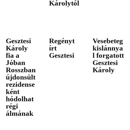
Károlytól
Gesztesi
Regényt
Vesebeteg
Károly
írt
kislánnya
fia a
Gesztesi
l forgatott
Jóban
Gesztesi
Rosszban
Károly
újdonsült
rezidense
ként
hódolhat
régi
álmának