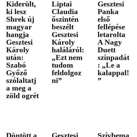
Kiderült,
Liptai
Gesztesi
ki lesz
Claudia
Panka
Shrek új
őszintén
első
magyar
beszélt
fellépése
hangja
Gesztesi
letarolta
Gesztesi
Károly
A Nagy
Károly
haláláról:
Duett
után:
„Ezt nem
színpadát
Szabó
tudom
: „Le a
Győző
feldolgoz
kalappal!
szólaltatj
ni”
”
a meg a
zöld ogrét
Döntött a
Gesztesi
Szívbema