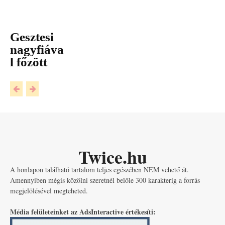
Gesztesi
nagyfiáva
l főzött
Twice.hu
A honlapon található tartalom teljes egészében NEM vehető át.
Amennyiben mégis közölni szeretnél belőle 300 karakterig a forrás
megjelölésével megteheted.
Média felületeinket az AdsInteractive értékesíti: