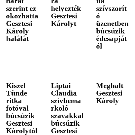
barát
ra
fia
szerint ez
helyezték
szívszorít
okozhatta
Gesztesi
ó
Gesztesi
Károlyt
üzenetben
Károly
búcsúzik
halálát
édesapját
ól
Kiszel
Liptai
Meghalt
Tünde
Claudia
Gesztesi
ritka
szívbema
Károly
fotóval
rkoló
búcsúzik
szavakkal
Gesztesi
búcsúzik
Károlytól
Gesztesi