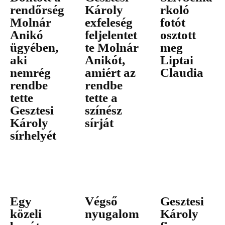
rendőrség
Károly
rkoló
Molnár
exfeleség
fotót
Anikó
feljelentet
osztott
ügyében,
te Molnár
meg
aki
Anikót,
Liptai
nemrég
amiért az
Claudia
rendbe
rendbe
tette
tette a
Gesztesi
színész
Károly
sírját
sírhelyét
Egy
Végső
Gesztesi
közeli
nyugalom
Károly