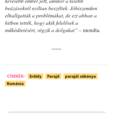
kevesebb ember jött, amikor a kisebb
beázásokról nyíltan beszéltek. Jóhiszeműen
elhallgatták a problémákat, de ezt abban a
hitben tették, hogy akik felelősek a
működtetésért, végzik a dolgukat”
– mondta.
Hirdetés
CÍMKÉK:
Erdély
Parajd
parajdi sóbánya
Románia
Facebook
Pinterest
WhatsApp