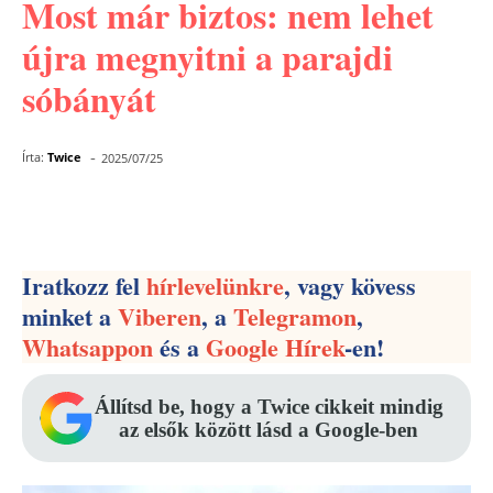
Most már biztos: nem lehet
újra megnyitni a parajdi
sóbányát
-
Írta:
Twice
2025/07/25
Facebook
Pinterest
WhatsApp
Iratkozz fel
hírlevelünkre
, vagy kövess
minket a
Viberen
, a
Telegramon
,
Whatsappon
és a
Google Hírek
-en!
Állítsd be, hogy a Twice cikkeit mindig
az elsők között lásd a Google-ben