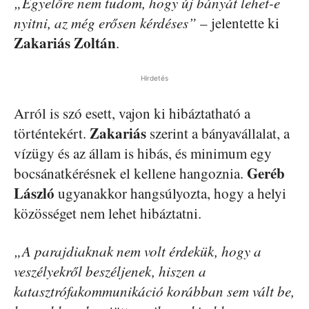
„Egyelőre nem tudom, hogy új bányát lehet-e
nyitni, az még erősen kérdéses”
– jelentette ki
Zakariás Zoltán
.
Hirdetés
Arról is szó esett, vajon ki hibáztatható a
Zakariás
történtekért.
szerint a bányavállalat, a
vízügy és az állam is hibás, és minimum egy
Geréb
bocsánatkérésnek el kellene hangoznia.
László
ugyanakkor hangsúlyozta, hogy a helyi
közösséget nem lehet hibáztatni.
„A parajdiaknak nem volt érdekük, hogy a
veszélyekről beszéljenek, hiszen a
katasztrófakommunikáció korábban sem vált be,