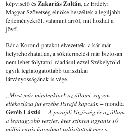
Zakariás Zoltán
képviselő és
, az Erdélyi
Magyar Szövetség elnöke beszéltek a legújabb
fejleményekről, valamint arról, mit hozhat a
jövő.
Bár a Korond-patakot elvezették, a kár már
helyrehozhatatlan, a sókitermelést már biztosan
nem lehet folytatni, ráadásul ezzel Székelyföld
egyik leglátogatottabb turisztikai
látványosságának is vége.
„Most már mindenkinek az állami vagyon
eltékozlása jut eszébe Parajd kapcsán –
mondta
Geréb
László
. – A parajdi közösség és az állam
a legnagyobb vesztes, éves szinten ugyanis 10
millió eurós forgalmat valósítottak meg a