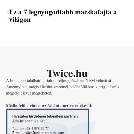
Ez a 7 legnyugodtabb macskafajta a
világon
Twice.hu
A honlapon található tartalom teljes egészében NEM vehető át.
Amennyiben mégis közölni szeretnél belőle 300 karakterig a forrás
megjelölésével megteheted.
Média felületeinket az AdsInteractive értékesíti: