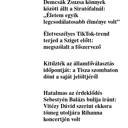
Demcsák Zsuzsa könnyek
között állt a Siratófalnál:
„Életem egyik
legcsodálatosabb élménye volt”
Életveszélyes TikTok-trend
terjed a Sziget előtt:
megszólalt a főszervező
Kitűzték az államfőválasztás
időpontját: a Tisza szombaton
dönt a saját jelöltjéről
Hatalmas az érdeklődés
Sebestyén Balázs bulija iránt:
Vitézy Dávid szerint ekkora
tömeg utoljára Rihanna
koncertjén volt