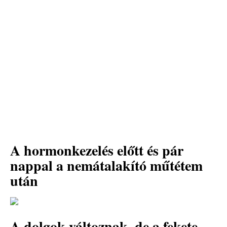
A hormonkezelés előtt és pár
nappal a nemátalakító műtétem
után
A dolgok változnak, de a fekete