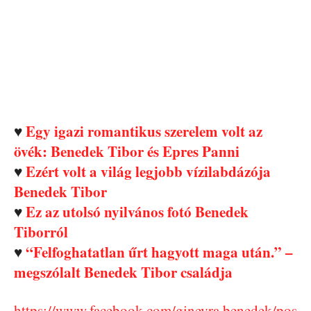
♥
Egy igazi romantikus szerelem volt az
övék: Benedek Tibor és Epres Panni
♥
Ezért volt a világ legjobb vízilabdázója
Benedek Tibor
♥
Ez az utolsó nyilvános fotó Benedek
Tiborról
♥
“Felfoghatatlan űrt hagyott maga után.” –
megszólalt Benedek Tibor családja
https://www.facebook.com/ginevra.benedek/pos