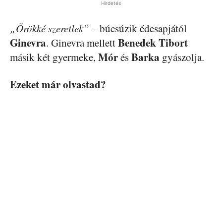
Hirdetés
„Örökké szeretlek”
– búcsúzik édesapjától
Ginevra
Benedek Tibort
. Ginevra mellett
Mór
Barka
másik két gyermeke,
és
gyászolja.
Ezeket már olvastad?