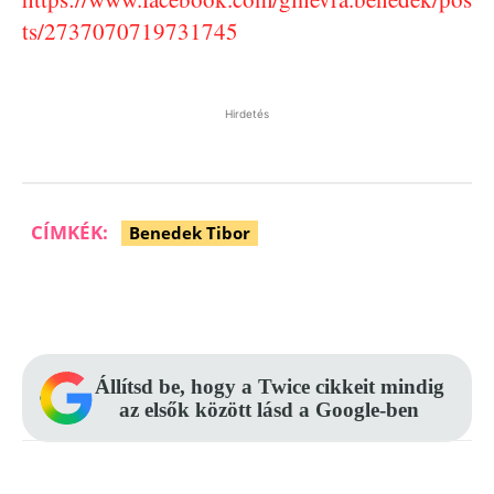
ts/2737070719731745
Hirdetés
CÍMKÉK:
Benedek Tibor
Facebook
Pinterest
WhatsApp
Állítsd be, hogy a Twice cikkeit mindig
az elsők között lásd a Google-ben