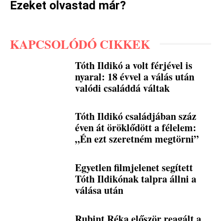
Ezeket olvastad már?
KAPCSOLÓDÓ CIKKEK
Tóth Ildikó a volt férjével is
nyaral: 18 évvel a válás után
valódi családdá váltak
Tóth Ildikó családjában száz
éven át öröklődött a félelem:
„Én ezt szeretném megtörni”
Egyetlen filmjelenet segített
Tóth Ildikónak talpra állni a
válása után
Rubint Réka először reagált a