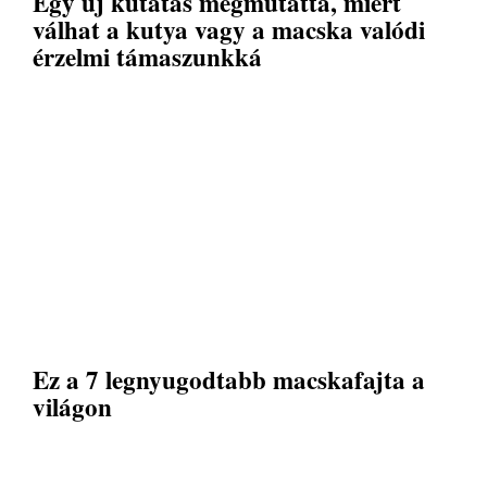
Egy új kutatás megmutatta, miért
válhat a kutya vagy a macska valódi
érzelmi támaszunkká
Ez a 7 legnyugodtabb macskafajta a
világon