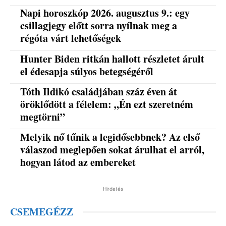
Napi horoszkóp 2026. augusztus 9.: egy
csillagjegy előtt sorra nyílnak meg a
régóta várt lehetőségek
Hunter Biden ritkán hallott részletet árult
el édesapja súlyos betegségéről
Tóth Ildikó családjában száz éven át
öröklődött a félelem: „Én ezt szeretném
megtörni”
Melyik nő tűnik a legidősebbnek? Az első
válaszod meglepően sokat árulhat el arról,
hogyan látod az embereket
Hirdetés
CSEMEGÉZZ