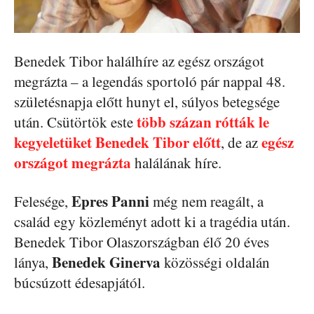
Benedek Tibor halálhíre az egész országot
megrázta – a legendás sportoló pár nappal 48.
születésnapja előtt hunyt el, súlyos betegsége
több százan rótták le
után. Csütörtök este
kegyeletüket Benedek Tibor előtt
egész
, de az
országot megrázta
halálának híre.
Epres Panni
Felesége,
még nem reagált, a
család egy közleményt adott ki a tragédia után.
Benedek Tibor Olaszországban élő 20 éves
Benedek Ginerva
lánya,
közösségi oldalán
búcsúzott édesapjától.