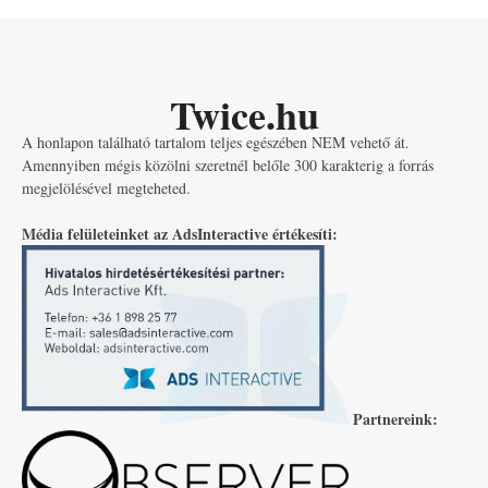
Twice.hu
A honlapon található tartalom teljes egészében NEM vehető át.
Amennyiben mégis közölni szeretnél belőle 300 karakterig a forrás
megjelölésével megteheted.
Média felületeinket az AdsInteractive értékesíti:
Partnereink: