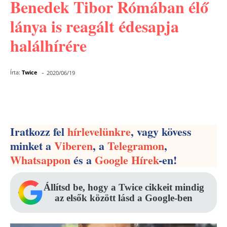
Benedek Tibor Rómában élő
lánya is reagált édesapja
halálhírére
-
Írta:
Twice
2020/06/19
Facebook
Pinterest
WhatsApp
Iratkozz fel
hírlevelünkre
, vagy kövess
minket a
Viberen
, a
Telegramon
,
Whatsappon
és a
Google Hírek
-en!
Állítsd be, hogy a Twice cikkeit mindig
az elsők között lásd a Google-ben