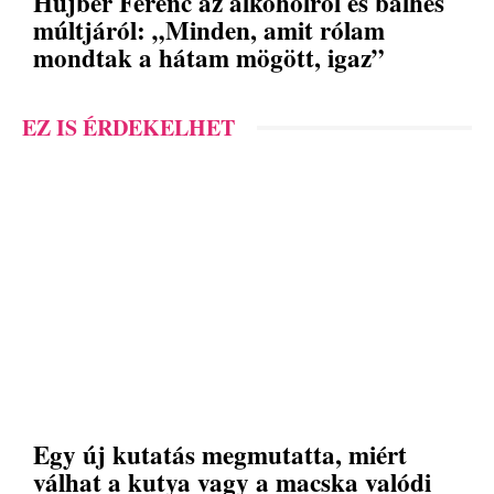
Hujber Ferenc az alkoholról és balhés
múltjáról: „Minden, amit rólam
mondtak a hátam mögött, igaz”
EZ IS ÉRDEKELHET
Egy új kutatás megmutatta, miért
válhat a kutya vagy a macska valódi