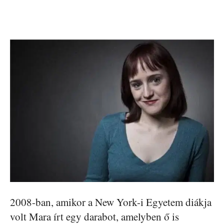
2008-ban, amikor a New York-i Egyetem diákja
volt Mara írt egy darabot, amelyben ő is