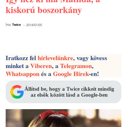
kiskorú boszorkány
-
Írta:
Twice
2014/01/05
Facebook
Pinterest
WhatsApp
Iratkozz fel
hírlevelünkre
, vagy kövess
minket a
Viberen
, a
Telegramon
,
Whatsappon
és a
Google Hírek
-en!
Állítsd be, hogy a Twice cikkeit mindig
az elsők között lásd a Google-ben