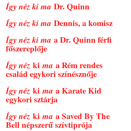
Dr. Quinn
Így néz ki ma
Dennis, a komisz
Így néz ki ma
a Dr. Quinn férfi
Így néz ki ma
főszereplője
ki
a Rém rendes
Így néz
ma
család egykori színésznője
ki
a Karate Kid
Így néz
ma
egykori sztárja
ki
a Saved By The
Így néz
ma
Bell népszerű szívtiprója