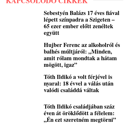
KAPCSOLÓDÓ CIKKEK
Sebestyén Balázs 17 éves fiával
lépett színpadra a Szigeten –
65 ezer ember előtt zenéltek
együtt
Hujber Ferenc az alkoholról és
balhés múltjáról: „Minden,
amit rólam mondtak a hátam
mögött, igaz”
Tóth Ildikó a volt férjével is
nyaral: 18 évvel a válás után
valódi családdá váltak
Tóth Ildikó családjában száz
éven át öröklődött a félelem:
„Én ezt szeretném megtörni”