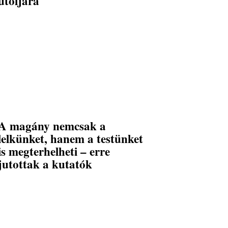
utoljára
A magány nemcsak a
lelkünket, hanem a testünket
is megterhelheti – erre
jutottak a kutatók