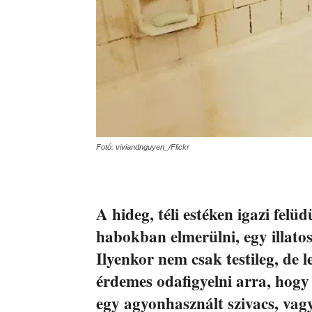
Fotó: viviandnguyen_/Flickr
A hideg, téli estéken igazi felü
habokban elmerülni, egy illatos 
Ilyenkor nem csak testileg, de 
érdemes odafigyelni arra, hogy 
egy agyonhasznált szivacs, vag