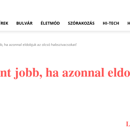
ÍREK
BULVÁR
ÉLETMÓD
SZÓRAKOZÁS
HI-TECH
bb, ha azonnal eldobjuk az olcsó habszivacsokat!
nt jobb, ha azonnal eldo
Pinterest
WhatsApp
Email