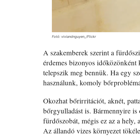
Fotó: viviandnguyen_/Flickr
A szakemberek szerint a fürdőszi
érdemes bizonyos időközönként k
telepszik meg bennük. Ha egy sze
használunk, komoly bőrproblémák
Okozhat bőrirritációt, aknét, pat
bőrgyulladást is. Bármennyire is 
fürdőszobát, mégis ez az a hely,
Az állandó vizes környezet tökéle