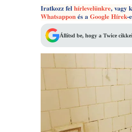
Iratkozz fel
hírlevelünkre
, vagy 
Whatsappon
és a
Google Hírek
-
Állítsd be, hogy a Twice cikke