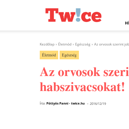
Twice.hu
H
Kezdőlap
Életmód
Egészség
Az orvosok szerint jo
Életmód
Egészség
Az orvosok szeri
habszivacsokat!
-
Írta:
Pöttyös Panni - twice.hu
2016/12/19
Facebook
Megosztás