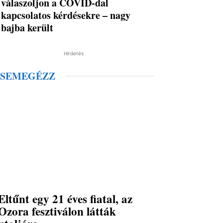
válaszoljon a COVID-dal
kapcsolatos kérdésekre – nagy
bajba került
Hirdetés
SEMEGÉZZ
Eltűnt egy 21 éves fiatal, az
Ozora fesztiválon látták