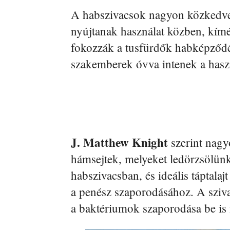
A habszivacsok nagyon közkedvel
nyújtanak használat közben, kímé
fokozzák a tusfürdők habképződé
szakemberek óvva intenek a hasz
J. Matthew Knight
szerint nagy
hámsejtek, melyeket ledörzsölün
habszivacsban, és ideális táptala
a penész szaporodásához. A sziv
a baktériumok szaporodása be is 