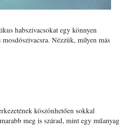
tetikus habszivacsokat egy könnyen
gú mosdószivacsra. Nézzük, milyen más
erkezetének köszönhetően sokkal
amarabb meg is szárad, mint egy műanyag