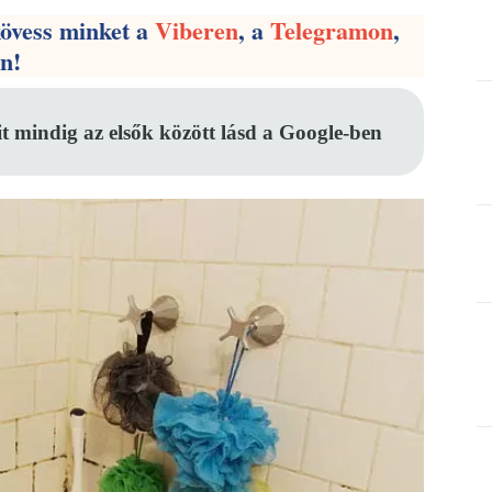
kövess minket a
Viberen
, a
Telegramon
,
en!
it mindig az elsők között lásd a Google-ben