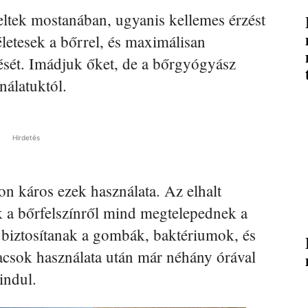
tek mostanában, ugyanis kellemes érzést
letesek a bőrrel, és maximálisan
sét. Imádjuk őket, de a bőrgyógyász
nálatuktól.
Hirdetés
on káros ezek használata. Az elhalt
k a bőrfelszínről mind megtelepednek a
jt biztosítanak a gombák, baktériumok, és
acsok használata után már néhány órával
indul.