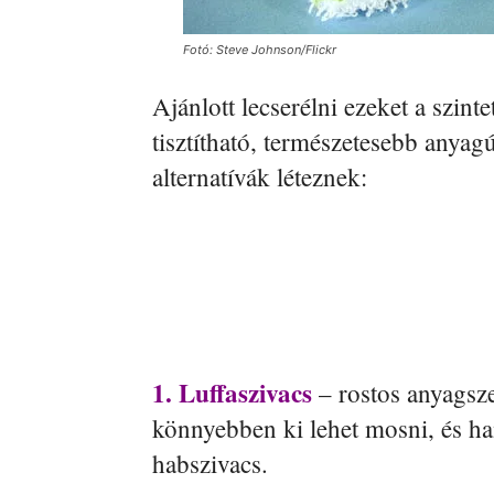
Fotó: Steve Johnson/Flickr
Ajánlott lecserélni ezeket a szin
tisztítható, természetesebb anya
alternatívák léteznek:
1. Luffaszivacs
– rostos anyagsz
könnyebben ki lehet mosni, és h
habszivacs.