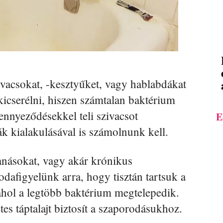
vacsokat, -kesztyűket, vagy hablabdákat
icserélni, hiszen számtalan baktérium
nnyeződésekkel teli szivacsot
E
 kialakulásával is számolnunk kell.
tanásokat, vagy akár krónikus
odafigyelünk arra, hogy tisztán tartsuk a
 ahol a legtöbb baktérium megtelepedik.
tes táptalajt biztosít a szaporodásukhoz.