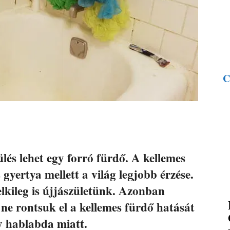
C
dülés lehet egy forró fürdő. A kellemes
gyertya mellett a világ legjobb érzése.
lelkileg is újjászületünk. Azonban
ne rontsuk el a kellemes fürdő hatását
y hablabda miatt.