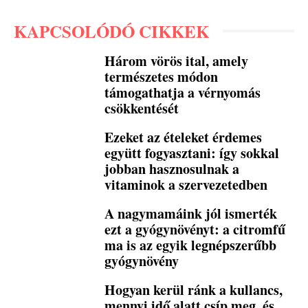
KAPCSOLÓDÓ CIKKEK
Három vörös ital, amely
természetes módon
támogathatja a vérnyomás
csökkentését
Ezeket az ételeket érdemes
együtt fogyasztani: így sokkal
jobban hasznosulnak a
vitaminok a szervezetedben
A nagymamáink jól ismerték
ezt a gyógynövényt: a citromfű
ma is az egyik legnépszerűbb
gyógynövény
Hogyan kerül ránk a kullancs,
mennyi idő alatt csíp meg, és