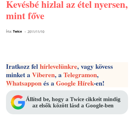
Kevésbé hizlal az étel nyersen,
mint főve
-
Írta:
Twice
2011/11/10
Facebook
Pinterest
WhatsApp
Iratkozz fel
hírlevelünkre
, vagy kövess
minket a
Viberen
, a
Telegramon
,
Whatsappon
és a
Google Hírek
-en!
Állítsd be, hogy a Twice cikkeit mindig
az elsők között lásd a Google-ben