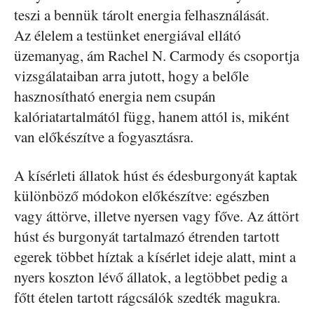
teszi a bennük tárolt energia felhasználását.
Az élelem a testünket energiával ellátó
üzemanyag, ám Rachel N. Carmody és csoportja
vizsgálataiban arra jutott, hogy a belőle
hasznosítható energia nem csupán
kalóriatartalmától függ, hanem attól is, miként
van előkészítve a fogyasztásra.
A kísérleti állatok húst és édesburgonyát kaptak
különböző módokon előkészítve: egészben
vagy áttörve, illetve nyersen vagy főve. Az áttört
húst és burgonyát tartalmazó étrenden tartott
egerek többet híztak a kísérlet ideje alatt, mint a
nyers koszton lévő állatok, a legtöbbet pedig a
főtt ételen tartott rágcsálók szedték magukra.