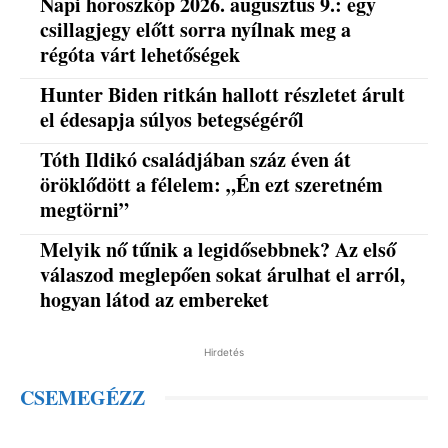
Napi horoszkóp 2026. augusztus 9.: egy
csillagjegy előtt sorra nyílnak meg a
régóta várt lehetőségek
Hunter Biden ritkán hallott részletet árult
el édesapja súlyos betegségéről
Tóth Ildikó családjában száz éven át
öröklődött a félelem: „Én ezt szeretném
megtörni”
Melyik nő tűnik a legidősebbnek? Az első
válaszod meglepően sokat árulhat el arról,
hogyan látod az embereket
Hirdetés
CSEMEGÉZZ