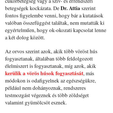
cukorbetegség vagy a szív- és érrendszeri
Dr. Attia
betegségek kockázata. De
szerint
fontos figyelembe venni, hogy bár a kutatások
valóban összefüggést találtak, nem mutatták ki
egyértelműen, hogy ok-okozati kapcsolat lenne
a két dolog között.
Az orvos szerint azok, akik több vöröst hús
fogyasztanak, általában több feldolgozott
élelmiszert is fogyasztanak, míg azok, akik
kerülik a vörös húsok fogyasztását
, más
módokon is odafigyelnek az egészségükre,
például nem dohányoznak, rendszeres
testmozgást végeznek és több zöldséget
valamint gyümölcsöt esznek.