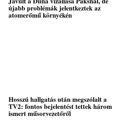
Javult a Duna vízállása Paksnál, de
újabb problémák jelentkeztek az
atomerőmű környékén
Hosszú hallgatás után megszólalt a
TV2: fontos bejelentést tettek három
ismert műsorvezetőről