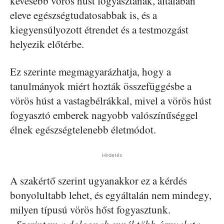
kevesebb vörös húst fogyasztanak, általában
eleve egészségtudatosabbak is, és a
kiegyensúlyozott étrendet és a testmozgást
helyezik előtérbe.
Ez szerinte megmagyarázhatja, hogy a
tanulmányok miért hozták összefüggésbe a
vörös húst a vastagbélrákkal, mivel a vörös húst
fogyasztó emberek nagyobb valószínűséggel
élnek egészségtelenebb életmódot.
Hirdetés
A szakértő szerint ugyanakkor ez a kérdés
bonyolultabb lehet, és egyáltalán nem mindegy,
milyen típusú vörös hőst fogyasztunk.
„Szerintem a dolognak ennél több árnyalata