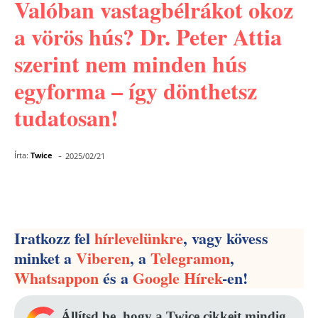
Valóban vastagbélrákot okoz
a vörös hús? Dr. Peter Attia
szerint nem minden hús
egyforma – így dönthetsz
tudatosan!
-
Írta:
Twice
2025/02/21
Facebook
Pinterest
WhatsApp
Iratkozz fel
hírlevelünkre
, vagy kövess
minket a
Viberen
, a
Telegramon
,
Whatsappon
és a
Google Hírek
-en!
Állítsd be, hogy a Twice cikkeit mindig