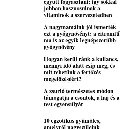
együtt fogyasztani: így sokkal
jobban hasznosulnak a
vitaminok a szervezetedben
A nagymamáink jól ismerték
ezt a gyógynövényt: a citromfű
ma is az egyik legnépszerűbb
gyógynövény
Hogyan kerül ránk a kullancs,
mennyi idő alatt csíp meg, és
mit tehetünk a fertőzés
megelőzéséért?
A zsurló természetes módon
támogatja a csontok, a haj és a
test egyensúlyát
10 egzotikus gyümölcs,
amelyről nagyszüleink