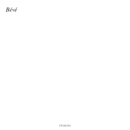
Bévé
Hirdetés