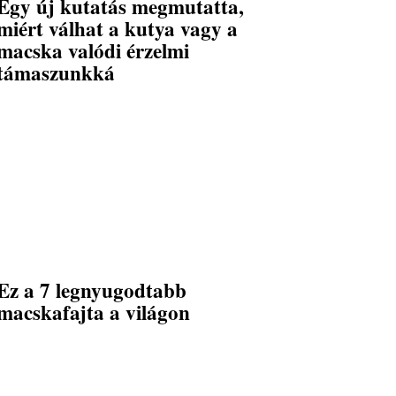
Egy új kutatás megmutatta,
miért válhat a kutya vagy a
macska valódi érzelmi
támaszunkká
Ez a 7 legnyugodtabb
macskafajta a világon