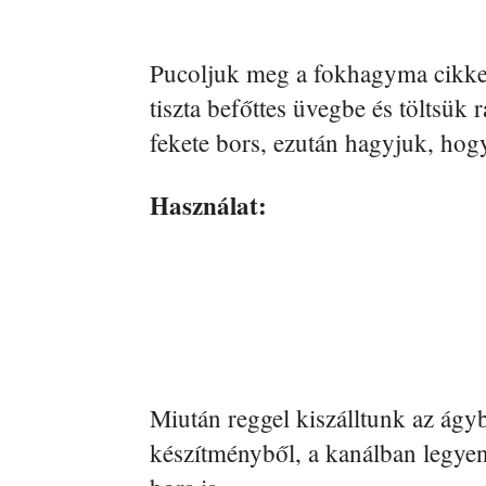
Pucoljuk meg a fokhagyma cikkek
tiszta befőttes üvegbe és töltsük
fekete bors, ezután hagyjuk, hogy
Használat:
Miután reggel kiszálltunk az ágyb
készítményből, a kanálban legye