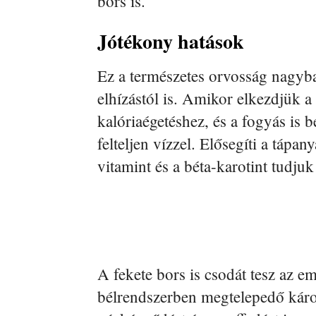
bors is.
Jótékony hatások
Ez a természetes orvosság nagyba
elhízástól is. Amikor elkezdjük a
kalóriaégetéshez, és a fogyás is 
felteljen vízzel. Elősegíti a tápa
vitamint és a béta-karotint tudju
A fekete bors is csodát tesz az em
bélrendszerben megtelepedő káro