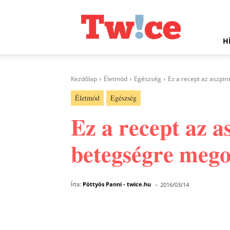
Twice.hu
H
Kezdőlap
Életmód
Egészség
Ez a recept az aszpir
Életmód
Egészség
Ez a recept az a
betegségre megol
-
Írta:
Pöttyös Panni - twice.hu
2016/03/14
Facebook
Megosztás