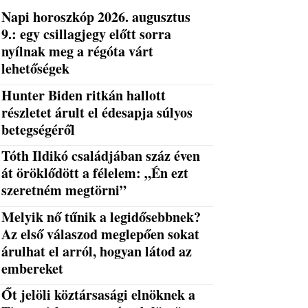
Napi horoszkóp 2026. augusztus
9.: egy csillagjegy előtt sorra
nyílnak meg a régóta várt
lehetőségek
Hunter Biden ritkán hallott
részletet árult el édesapja súlyos
betegségéről
Tóth Ildikó családjában száz éven
át öröklődött a félelem: „Én ezt
szeretném megtörni”
Melyik nő tűnik a legidősebbnek?
Az első válaszod meglepően sokat
árulhat el arról, hogyan látod az
embereket
Őt jelöli köztársasági elnöknek a