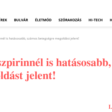
ÍREK
BULVÁR
ÉLETMÓD
SZÓRAKOZÁS
HI-TECH
innél is hatásosabb, számos betegségre megoldást jelent!
szpirinnél is hatásosabb
dást jelent!
Pinterest
WhatsApp
Email