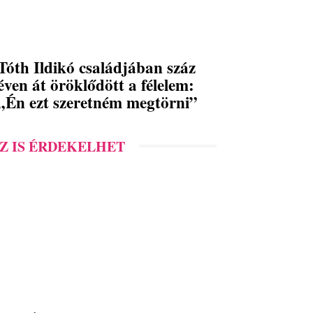
Tóth Ildikó családjában száz
éven át öröklődött a félelem:
„Én ezt szeretném megtörni”
Z IS ÉRDEKELHET