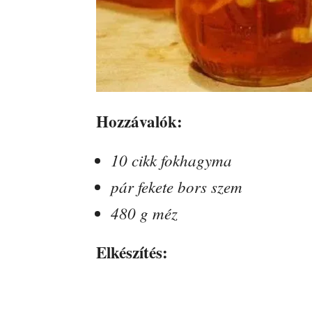
Hozzávalók:
10 cikk fokhagyma
pár fekete bors szem
480 g méz
Elkészítés: