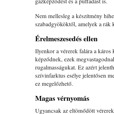
gázképződést és a puffadást is.
Nem mellesleg a készítmény hihet
szabadgyököktől, amelyek a rák ki
Érelmeszesedés ellen
Ilyenkor a vérerek falára a káros
képződnek, ezek megvastagodnak, 
rugalmasságukat. Ez azért jelenth
szívinfarktus esélye jelentősen
ez megelőzhető.
Magas vérnyomás
Ugyancsak az eltömődött vérerek