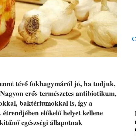
C
etlenné tévő fokhagymáról jó, ha tudjuk,
 Nagyon erős természetes antibiotikum,
okkal, baktériumokkal is, így a
étrendjében előkelő helyet kellene
 kitűnő egészségi állapotnak