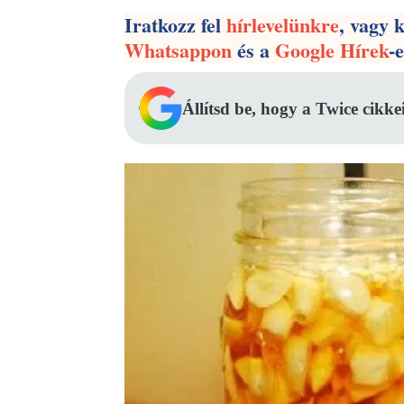
Iratkozz fel
hírlevelünkre
, vagy 
Whatsappon
és a
Google Hírek
-
Állítsd be, hogy a Twice cikke