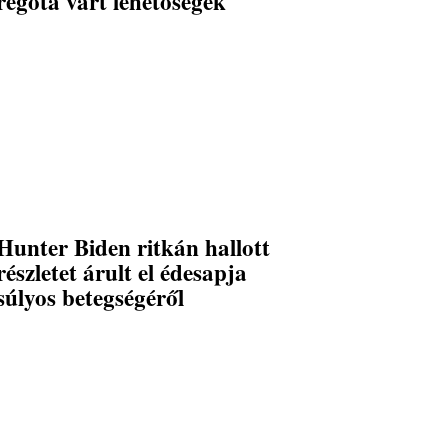
régóta várt lehetőségek
Hunter Biden ritkán hallott
részletet árult el édesapja
súlyos betegségéről