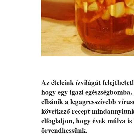
Az ételeink ízvilágát felejthet
hogy egy igazi egészségbomba.
elbánik a legagresszívebb vírus
következő recept mindannyiunk 
elfoglaljon, hogy évek múlva is
örvendhessünk.