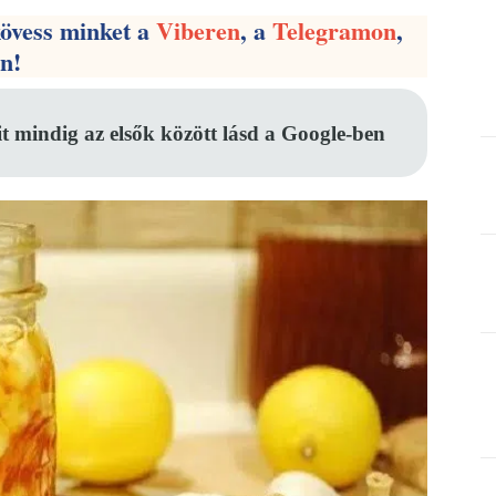
kövess minket a
Viberen
, a
Telegramon
,
en!
it mindig az elsők között lásd a Google-ben