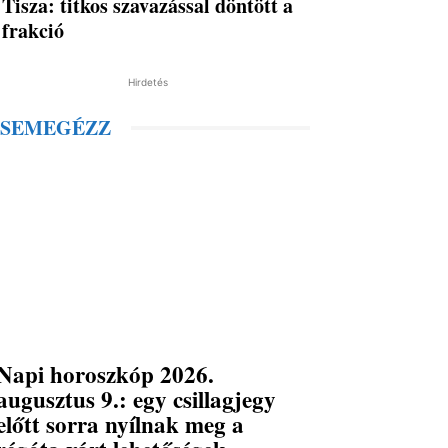
Tisza: titkos szavazással döntött a
frakció
Hirdetés
SEMEGÉZZ
Napi horoszkóp 2026.
augusztus 9.: egy csillagjegy
előtt sorra nyílnak meg a