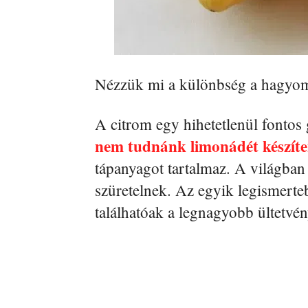
Nézzük mi a különbség a hagyomá
A citrom egy hihetetlenül fontos
nem tudnánk limonádét készíte
tápanyagot tartalmaz. A világban
szüretelnek. Az egyik legismerte
találhatóak a legnagyobb ültetvé