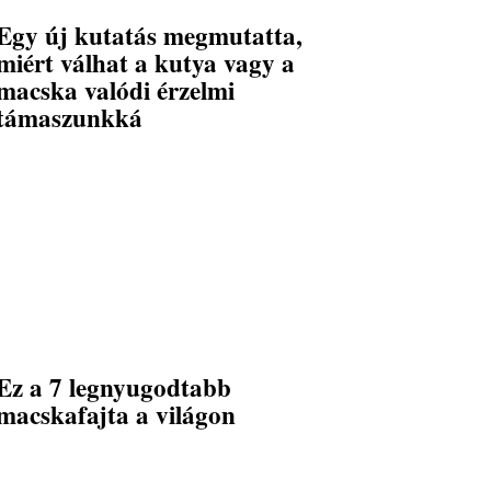
Egy új kutatás megmutatta,
miért válhat a kutya vagy a
macska valódi érzelmi
támaszunkká
Ez a 7 legnyugodtabb
macskafajta a világon