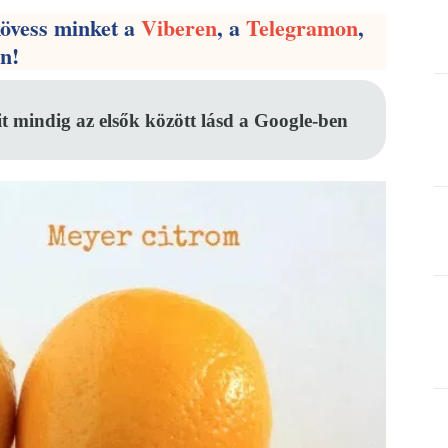
kövess minket a
Viberen
, a
Telegramon
,
en!
it mindig az elsők között lásd a Google-ben