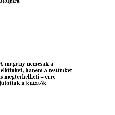
utoljára
A magány nemcsak a
lelkünket, hanem a testünket
is megterhelheti – erre
jutottak a kutatók