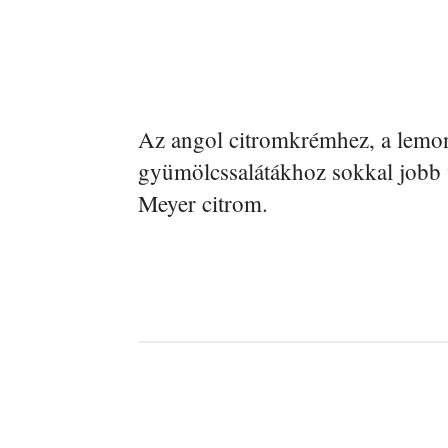
Az angol citromkrémhez, a lemon
gyümölcssalátákhoz sokkal jobb vá
Meyer citrom.
Facebook
Megosztás