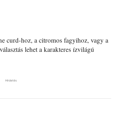
e curd-hoz, a citromos fagyihoz, vagy a
lasztás lehet a karakteres ízvilágú
Hirdetés
Pinterest
WhatsApp
Email