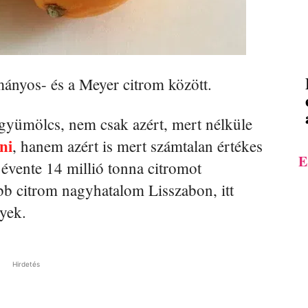
nyos- és a Meyer citrom között.
 gyümölcs, nem csak azért, mert nélküle
ni
, hanem azért is mert számtalan értékes
E
 évente 14 millió tonna citromot
bb citrom nagyhatalom Lisszabon, itt
nyek.
Hirdetés