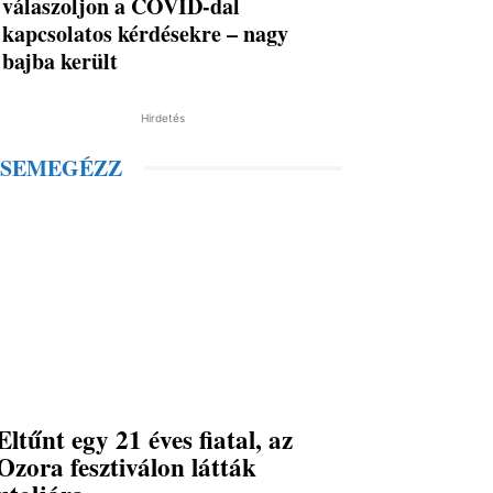
válaszoljon a COVID-dal
kapcsolatos kérdésekre – nagy
bajba került
Hirdetés
SEMEGÉZZ
Eltűnt egy 21 éves fiatal, az
Ozora fesztiválon látták