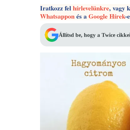
Iratkozz fel
hírlevelünkre
, vagy 
Whatsappon
és a
Google Hírek
-
Állítsd be, hogy a Twice cikke