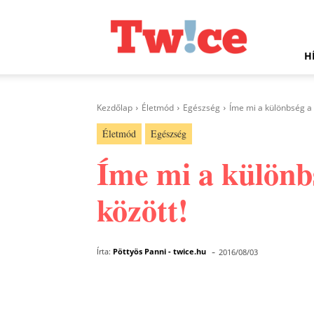
Twice.hu
H
Kezdőlap
Életmód
Egészség
Íme mi a különbség a
Életmód
Egészség
Íme mi a különb
között!
-
Írta:
Pöttyös Panni - twice.hu
2016/08/03
Facebook
Megosztás