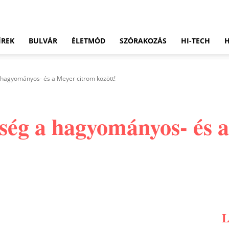
ÍREK
BULVÁR
ÉLETMÓD
SZÓRAKOZÁS
HI-TECH
 hagyományos- és a Meyer citrom között!
ség a hagyományos- és 
Pinterest
WhatsApp
Email