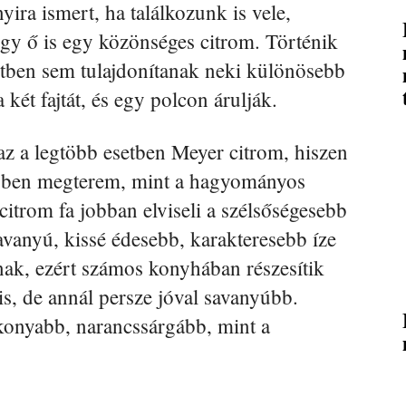
ira ismert, ha találkozunk is vele,
gy ő is egy közönséges citrom. Történik
etben sem tulajdonítanak neki különösebb
 két fajtát, és egy polcon árulják.
 az a legtöbb esetben Meyer citrom, hiszen
ebben megterem, mint a hagyományos
itrom fa jobban elviseli a szélsőségesebb
avanyú, kissé édesebb, karakteresebb íze
ak, ezért számos konyhában részesítik
is, de annál persze jóval savanyúbb.
ékonyabb, narancssárgább, mint a