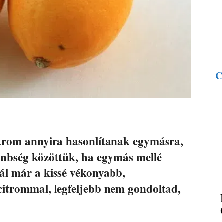
C
trom annyira hasonlítanak egymásra,
lönbség közöttük, ha egymás mellé
tál már a kissé vékonyabb,
itrommal, legfeljebb nem gondoltad,