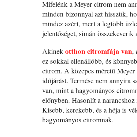
Mifelénk a Meyer citrom nem anny
minden bizonnyal azt hisszük, ho
mindez azért, mert a legtöbb üzl
jelentőséget, simán összekeverik a
otthon citromfája van
Akinek
,
ez sokkal ellenállóbb, és könny
citrom. A közepes méretű Meyer c
időjárást. Termése nem annyira s
van, mint a hagyományos citromn
előnyben. Hasonlít a narancshoz 
Kisebb, kerekebb, és a héja is v
hagyományos citromnak.