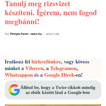
Tanulj meg rizsvizet
készíteni. Ígérem, nem fogod
megbánni!
-
Írta:
Pöttyös Panni - twice.hu
2014/11/06
Facebook
Pinterest
WhatsApp
Iratkozz fel
hírlevelünkre
, vagy kövess
minket a
Viberen
, a
Telegramon
,
Whatsappon
és a
Google Hírek
-en!
Állítsd be, hogy a Twice cikkeit mindig
az elsők között lásd a Google-ben