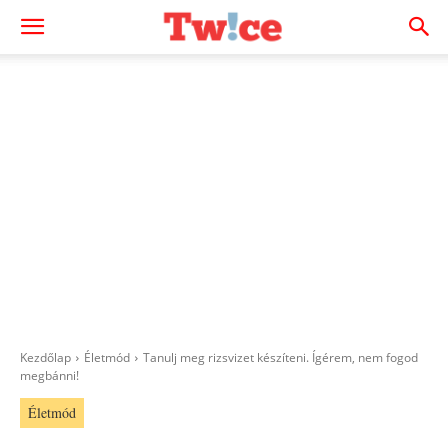
Kezdőlap
Életmód
Tanulj meg rizsvizet készíteni. Ígérem, nem fogod
megbánni!
Életmód