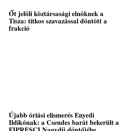
Őt jelöli köztársasági elnöknek a
Tisza: titkos szavazással döntött a
frakció
Újabb óriási elismerés Enyedi
Ildikónak: a Csendes barát bekerült a
FIPRESCI Nagydíj döntőjébe