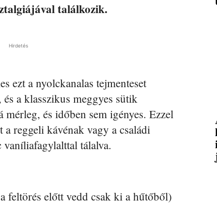
talgiájával találkozik.
Hirdetés
es ezt a nyolckanalas tejmenteset
, és a klasszikus meggyes sütik
á mérleg, és időben sem igényes. Ezzel
 a reggeli kávénak vagy a családi
aníliafagylalttal tálalva.
a feltörés előtt vedd csak ki a hűtőből)