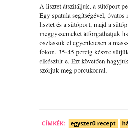
A lisztet átszitáljuk, a sütőport p
Egy spatula segítségével, óvatos
lisztet és a sütőport, majd a sütő
meggyszemeket átforgathatjuk lis
oszlassuk el egyenletesen a massz
fokon, 35-45 percig készre sütjü
elkészült-e. Ezt követően hagyjuk 
szórjuk meg porcukorral.
CÍMKÉK:
egyszerű recept
há