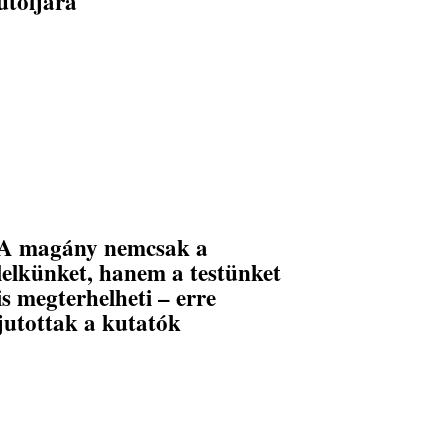
utoljára
A magány nemcsak a
lelkünket, hanem a testünket
is megterhelheti – erre
jutottak a kutatók