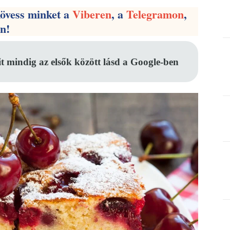
kövess minket a
Viberen
, a
Telegramon
,
en!
it mindig az elsők között lásd a Google-ben