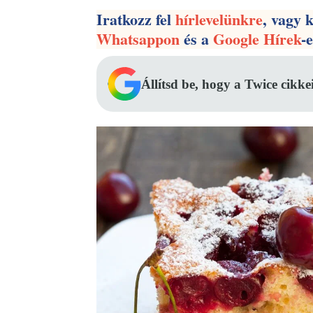
Iratkozz fel
hírlevelünkre
, vagy 
Whatsappon
és a
Google Hírek
-
Állítsd be, hogy a Twice cikke