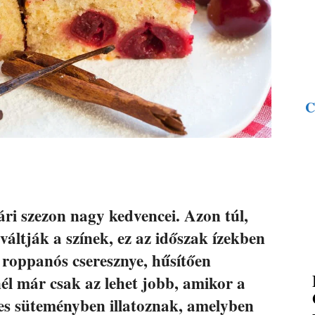
C
ri szezon nagy kedvencei. Azon túl,
lváltják a színek, ez az időszak ízekben
 roppanós cseresznye, hűsítően
 már csak az lehet jobb, amikor a
es süteményben illatoznak, amelyben