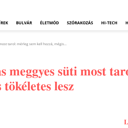
ÍREK
BULVÁR
ÉLETMÓD
SZÓRAKOZÁS
HI-TECH
ost tarol: mérleg sem kell hozzá, mégis...
s meggyes süti most tar
 tökéletes lesz
Pinterest
WhatsApp
Email