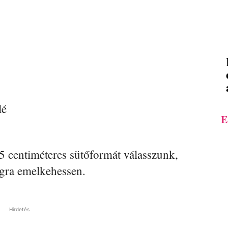
lé
E
5 centiméteres sütőformát válasszunk,
gra emelkehessen.
Hirdetés