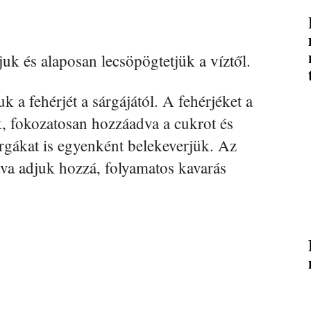
 és alaposan lecsöpögtetjük a víztől.
uk a fehérjét a sárgájától. A fehérjéket a
, fokozatosan hozzáadva a cukrot és
árgákat is egyenként belekeverjük. Az
tva adjuk hozzá, folyamatos kavarás