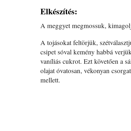
Elkészítés:
A meggyet megmossuk, kimagoljuk
A tojásokat feltörjük, szétválasztj
csipet sóval kemény habbá verjük
vaníliás cukrot. Ezt követően a s
olajat óvatosan, vékonyan csorga
mellett.