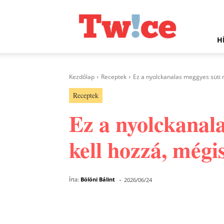
Twice.hu
H
Kezdőlap
Receptek
Ez a nyolckanalas meggyes süti m
Receptek
Ez a nyolckanala
kell hozzá, mégis
-
Írta:
Bölöni Bálint
2026/06/24
Facebook
Megosztás