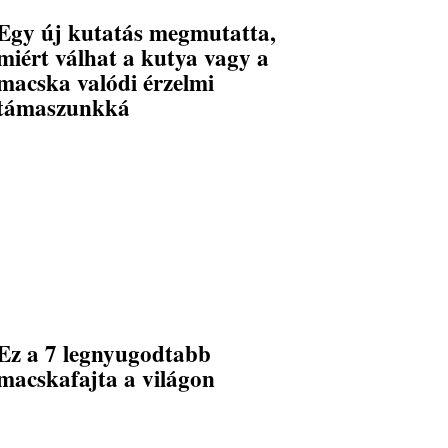
Egy új kutatás megmutatta,
miért válhat a kutya vagy a
macska valódi érzelmi
támaszunkká
Ez a 7 legnyugodtabb
macskafajta a világon