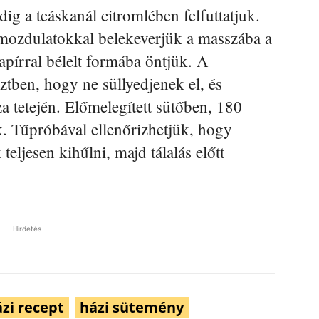
edig a teáskanál citromlében felfuttatjuk.
 mozdulatokkal belekeverjük a masszába a
papírral bélelt formába öntjük. A
ztben, hogy ne süllyedjenek el, és
a tetején. Előmelegített sütőben, 180
k. Tűpróbával ellenőrizhetjük, hogy
teljesen kihűlni, majd tálalás előtt
Hirdetés
zi recept
házi sütemény