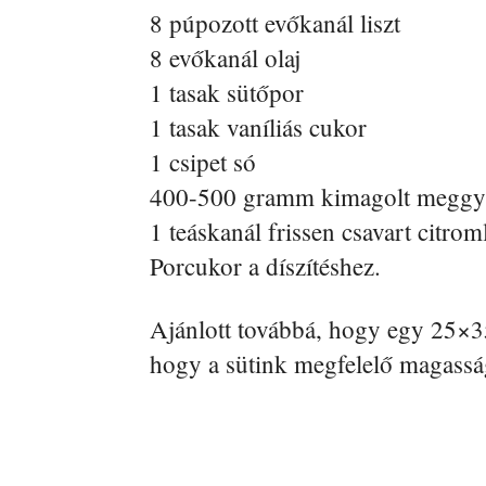
8 púpozott evőkanál liszt
8 evőkanál olaj
1 tasak sütőpor
1 tasak vaníliás cukor
1 csipet só
400-500 gramm kimagolt meggy
1 teáskanál frissen csavart citrom
Porcukor a díszítéshez.
Ajánlott továbbá, hogy egy 25×3
hogy a sütink megfelelő magassá