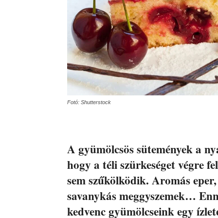
Fotó: Shutterstock
A gyümölcsös sütemények a nyá
hogy a téli szürkeséget végre fe
sem szűkölködik. Aromás eper,
savanykás meggyszemek… Ennél
kedvenc gyümölcseink egy ízlet