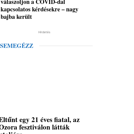
válaszoljon a COVID-dal
kapcsolatos kérdésekre – nagy
bajba került
Hirdetés
SEMEGÉZZ
Eltűnt egy 21 éves fiatal, az
Ozora fesztiválon látták