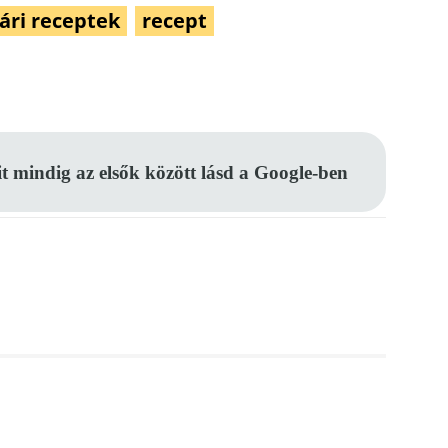
ári receptek
recept
Pinterest
WhatsApp
Email
it mindig az elsők között lásd a Google-ben