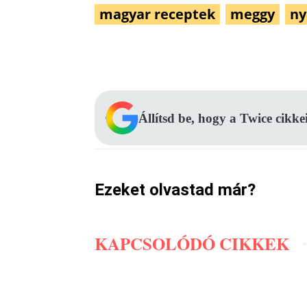
magyar receptek
meggy
ny
Facebook
Megosztás
Állítsd be, hogy a Twice cikke
Ezeket olvastad már?
KAPCSOLÓDÓ CIKKEK