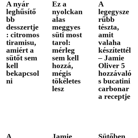
A nyár
Ez a
A
leghűsítő
nyolckan
legegysze
bb
alas
rűbb
desszertje
meggyes
tészta,
: citromos
süti most
amit
tiramisu,
tarol:
valaha
amiért a
mérleg
készítettél
sütőt sem
sem kell
– Jamie
kell
hozzá,
Oliver 5
bekapcsol
mégis
hozzávaló
ni
tökéletes
s bucatini
lesz
carbonar
a receptje
A
Jamie
Sütőben