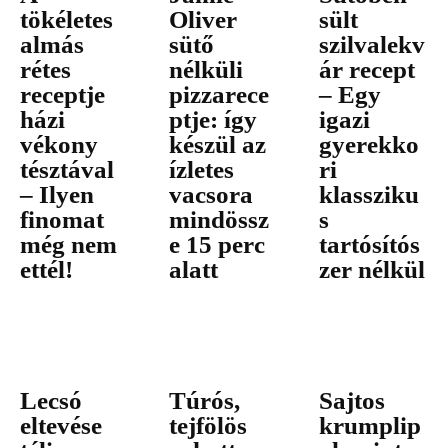
tökéletes
Oliver
sült
almás
sütő
szilvalekv
rétes
nélküli
ár recept
receptje
pizzarece
– Egy
házi
ptje: így
igazi
vékony
készül az
gyerekko
tésztával
ízletes
ri
– Ilyen
vacsora
klassziku
finomat
mindössz
s
még nem
e 15 perc
tartósítós
ettél!
alatt
zer nélkül
Lecsó
Túrós,
Sajtos
eltevése
tejfölös
krumplip