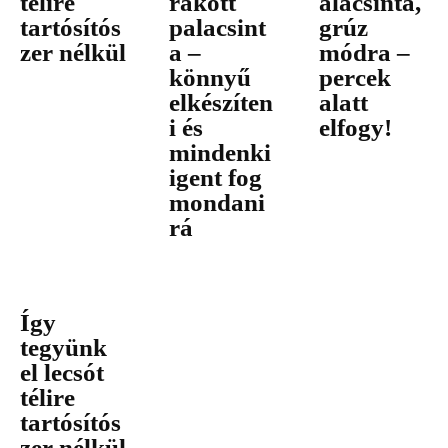
télire
rakott
alacsinta,
tartósítós
palacsint
grúz
zer nélkül
a –
módra –
könnyű
percek
elkészíten
alatt
i és
elfogy!
mindenki
igent fog
mondani
rá
Így
tegyünk
el lecsót
télire
tartósítós
zer nélkül