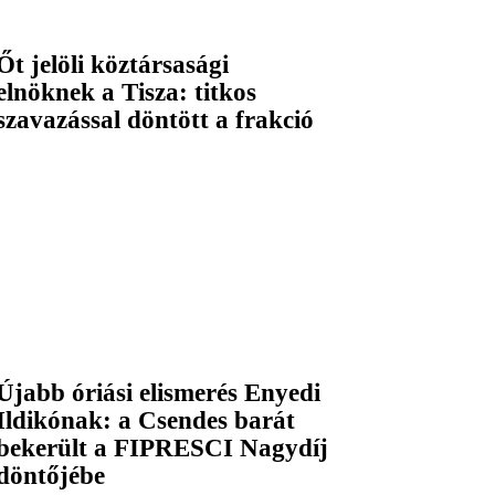
Őt jelöli köztársasági
elnöknek a Tisza: titkos
szavazással döntött a frakció
Újabb óriási elismerés Enyedi
Ildikónak: a Csendes barát
bekerült a FIPRESCI Nagydíj
döntőjébe