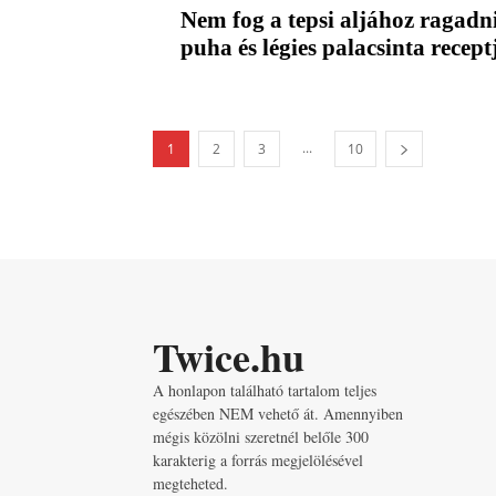
Nem fog a tepsi aljához ragadn
puha és légies palacsinta recept
...
1
2
3
10
Twice.hu
A honlapon található tartalom teljes
egészében NEM vehető át. Amennyiben
mégis közölni szeretnél belőle 300
karakterig a forrás megjelölésével
megteheted.