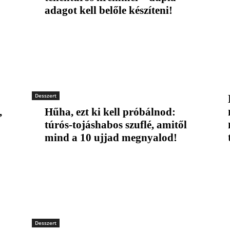
adagot kell belőle készíteni!
Desszert
,
Hűha, ezt ki kell próbálnod:
túrós-tojáshabos szuflé, amitől
mind a 10 ujjad megnyalod!
Desszert