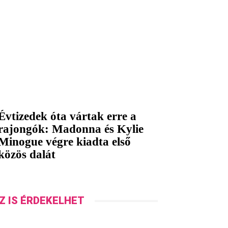
Évtizedek óta vártak erre a
rajongók: Madonna és Kylie
Minogue végre kiadta első
közös dalát
Z IS ÉRDEKELHET