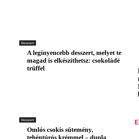
Desszert
A legínyencebb desszert, melyet te
magad is elkészíthetsz: csokoládé
trüffel
Desszert
E
Omlós csokis sütemény,
tehéntúrós krémmel – dupla