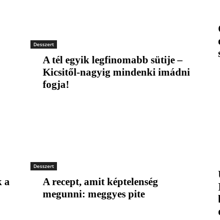
Desszert
A tél egyik legfinomabb sütije –
Kicsitől-nagyig mindenki imádni
fogja!
Desszert
k a
A recept, amit képtelenség
megunni: meggyes pite