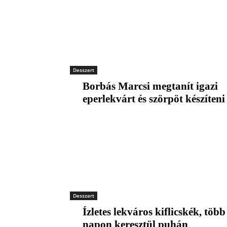
Desszert
Borbás Marcsi megtanít igazi
eperlekvárt és szörpöt készíteni
Desszert
Ízletes lekváros kiflicskék, több
napon keresztül puhán