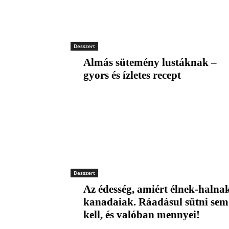
Desszert
Almás sütemény lustáknak –
gyors és ízletes recept
Desszert
Az édesség, amiért élnek-halna
kanadaiak. Ráadásul sütni sem
kell, és valóban mennyei!