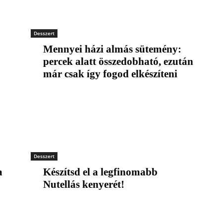
Desszert
Mennyei házi almás sütemény:
percek alatt összedobható, ezután
már csak így fogod elkészíteni
Desszert
a
Készítsd el a legfinomabb
Nutellás kenyerét!