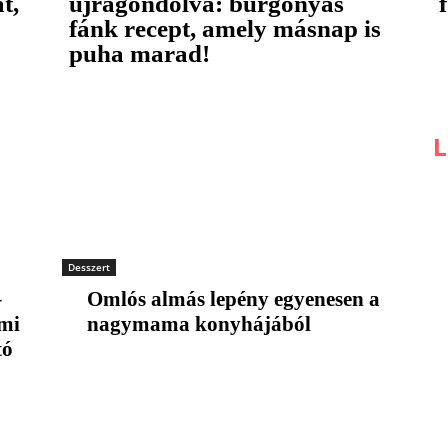
t,
újragondolva: burgonyás
fánk recept, amely másnap is
puha marad!
L
Desszert
–
Omlós almás lepény egyenesen a
ami
nagymama konyhájából
tó