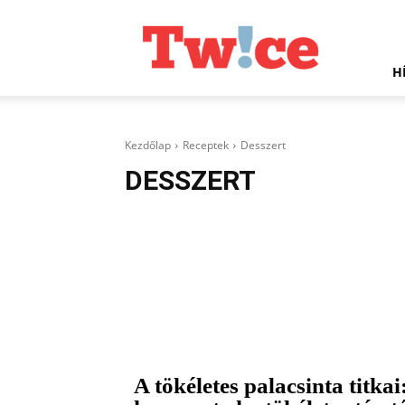
Twice.hu
H
Kezdőlap
Receptek
Desszert
DESSZERT
A tökéletes palacsinta titkai