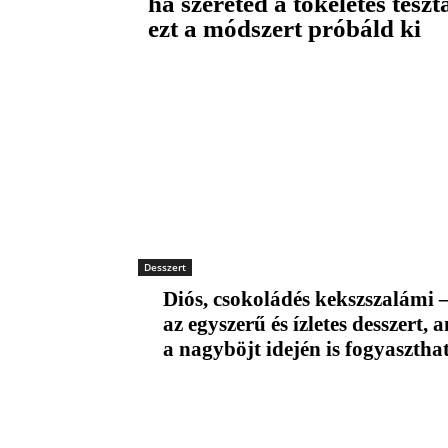
ha szereted a tökéletes tésztá
ezt a módszert próbáld ki
Desszert
Diós, csokoládés kekszszalámi 
az egyszerű és ízletes desszert, 
a nagyböjt idején is fogyasztha