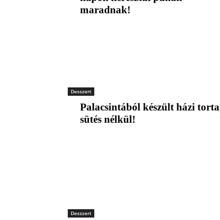
maradnak!
Desszert
Palacsintából készült házi torta
sütés nélkül!
Desszert