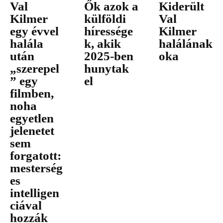
Val
Ők azok a
Kiderült
Kilmer
külföldi
Val
egy évvel
híressége
Kilmer
halála
k, akik
halálának
után
2025-ben
oka
„szerepel
hunytak
” egy
el
filmben,
noha
egyetlen
jelenetet
sem
forgatott:
mesterség
es
intelligen
ciával
hozzák