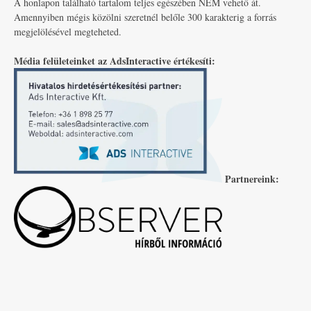
A honlapon található tartalom teljes egészében NEM vehető át.
Amennyiben mégis közölni szeretnél belőle 300 karakterig a forrás
megjelölésével megteheted.
Média felületeinket az AdsInteractive értékesíti:
Partnereink: