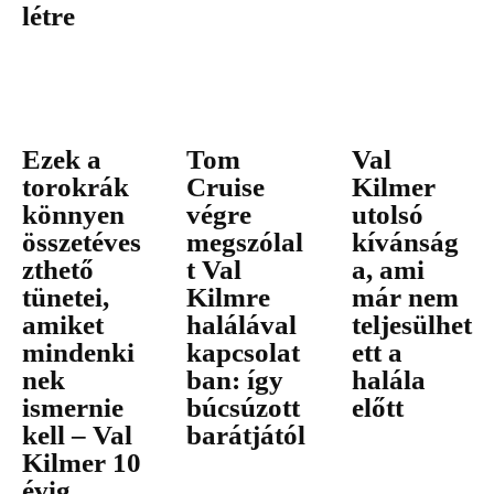
létre
Ezek a
Tom
Val
torokrák
Cruise
Kilmer
könnyen
végre
utolsó
összetéves
megszólal
kívánság
zthető
t Val
a, ami
tünetei,
Kilmre
már nem
amiket
halálával
teljesülhet
mindenki
kapcsolat
ett a
nek
ban: így
halála
ismernie
búcsúzott
előtt
kell – Val
barátjától
Kilmer 10
évig