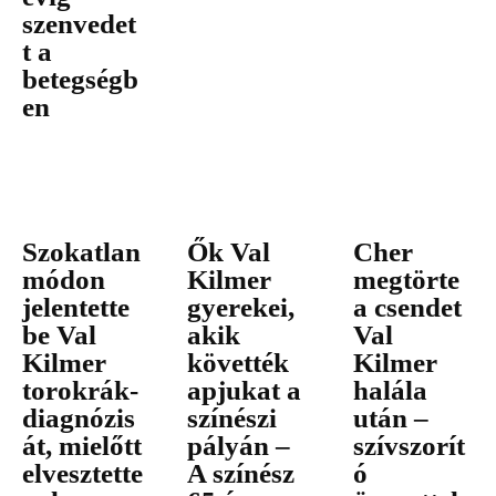
szenvedet
t a
betegségb
en
Szokatlan
Ők Val
Cher
módon
Kilmer
megtörte
jelentette
gyerekei,
a csendet
be Val
akik
Val
Kilmer
követték
Kilmer
torokrák-
apjukat a
halála
diagnózis
színészi
után –
át, mielőtt
pályán –
szívszorít
elvesztette
A színész
ó