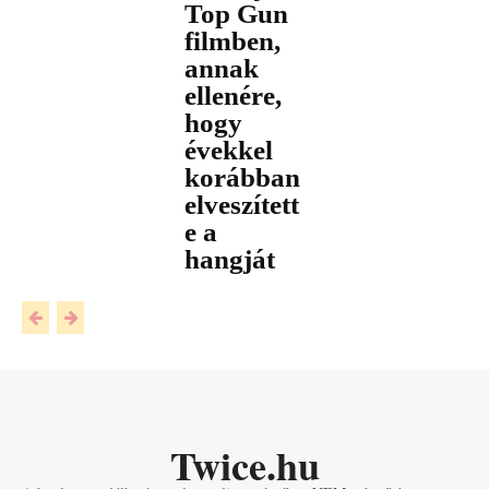
Top Gun
filmben,
annak
ellenére,
hogy
évekkel
korábban
elveszített
e a
hangját
Twice.hu