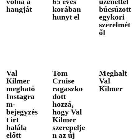
volna a
65 éves
üzenettel
hangját
korában
búcsúzott
hunyt el
egykori
szerelmét
ől
Val
Tom
Meghalt
Kilmer
Cruise
Val
megható
ragaszko
Kilmer
Instagra
dott
m-
hozzá,
bejegyzés
hogy Val
t írt
Kilmer
halála
szerepelje
előtt
n az új