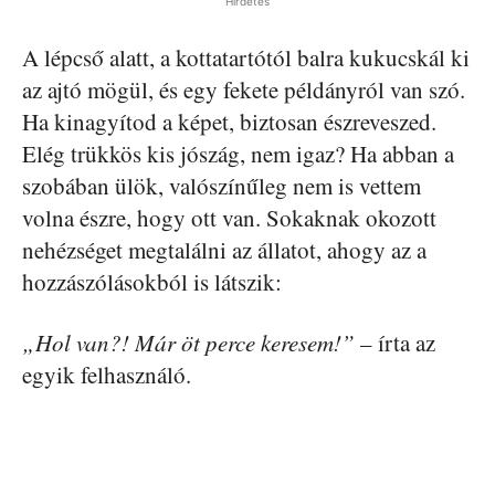
Hirdetés
A lépcső alatt, a kottatartótól balra kukucskál ki
az ajtó mögül, és egy fekete példányról van szó.
Ha kinagyítod a képet, biztosan észreveszed.
Elég trükkös kis jószág, nem igaz? Ha abban a
szobában ülök, valószínűleg nem is vettem
volna észre, hogy ott van. Sokaknak okozott
nehézséget megtalálni az állatot, ahogy az a
hozzászólásokból is látszik:
„Hol van?! Már öt perce keresem!”
– írta az
egyik felhasználó.