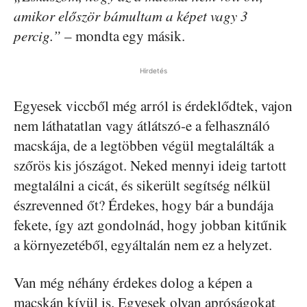
amikor először bámultam a képet vagy 3
percig.”
– mondta egy másik.
Hirdetés
Egyesek viccből még arról is érdeklődtek, vajon
nem láthatatlan vagy átlátszó-e a felhasználó
macskája, de a legtöbben végül megtalálták a
szőrös kis jószágot. Neked mennyi ideig tartott
megtalálni a cicát, és sikerült segítség nélkül
észrevenned őt? Érdekes, hogy bár a bundája
fekete, így azt gondolnád, hogy jobban kitűnik
a környezetéből, egyáltalán nem ez a helyzet.
Van még néhány érdekes dolog a képen a
macskán kívül is. Egyesek olyan apróságokat