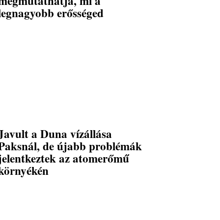
megmutathatja, mi a
legnagyobb erősséged
Javult a Duna vízállása
Paksnál, de újabb problémák
jelentkeztek az atomerőmű
környékén