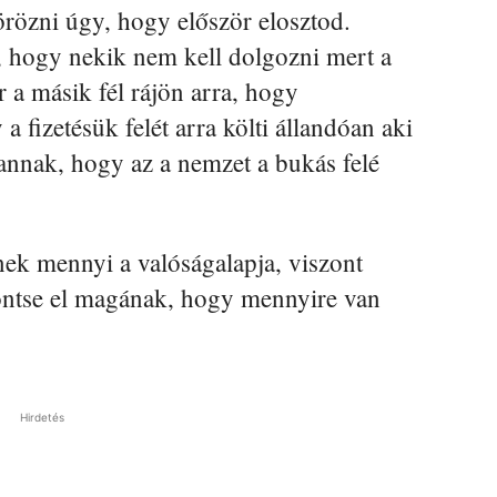
özni úgy, hogy először elosztod.
, hogy nekik nem kell dolgozni mert a
r a másik fél rájön arra, hogy
 fizetésük felét arra költi állandóan aki
annak, hogy az a nemzet a bukás felé
ek mennyi a valóságalapja, viszont
döntse el magának, hogy mennyire van
Hirdetés