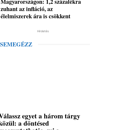
Magyarországon: 1,2 százalékra
zuhant az infláció, az
élelmiszerek ára is csökkent
Hirdetés
SEMEGÉZZ
Válassz egyet a három tárgy
közül: a döntésed