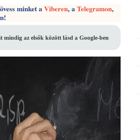
kövess minket a
Viberen
, a
Telegramon
,
en!
it mindig az elsők között lásd a Google-ben