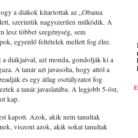
 hogy a diákok kitartottak az „Obama
lett, szerintük nagyszerűen működik. A
m lesz többet szegénység, sem
k, egyenlő feltételek mellett fog élni.
t a diákjaival, azt monda, gondolják ki a
gaza. A tanár azt javasolta, hogy attól a
zeadják és egy átlag osztályzatot fog
E
tek a tanár javaslatába. A legjobb 5-öst,
ot kap.
est kapott. Azok, akik nem tanultak
ek, viszont azok, akik sokat tanultak