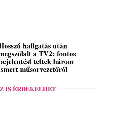
Hosszú hallgatás után
megszólalt a TV2: fontos
bejelentést tettek három
ismert műsorvezetőről
Z IS ÉRDEKELHET