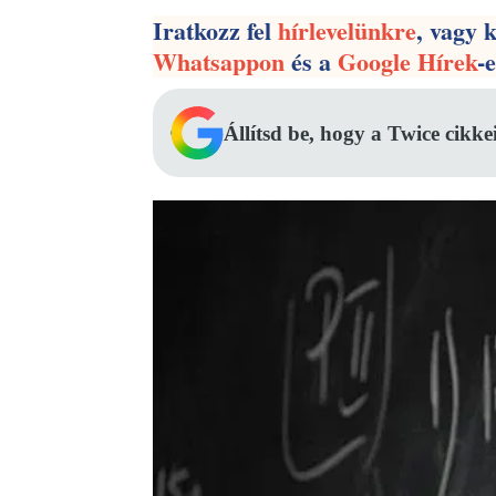
Iratkozz fel
hírlevelünkre
, vagy 
Whatsappon
és a
Google Hírek
-
Állítsd be, hogy a Twice cikke