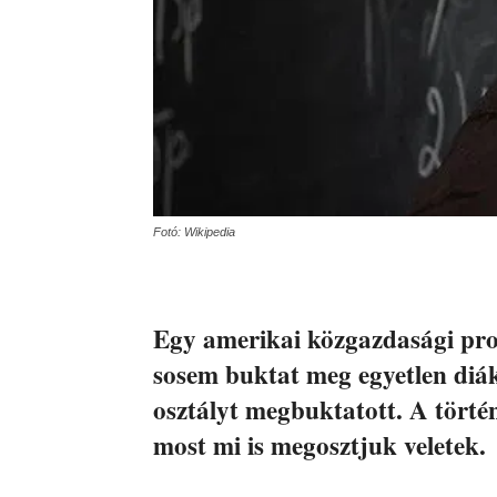
Fotó: Wikipedia
Egy amerikai közgazdasági prof
sosem buktat meg egyetlen diák
osztályt megbuktatott. A történ
most mi is megosztjuk veletek.