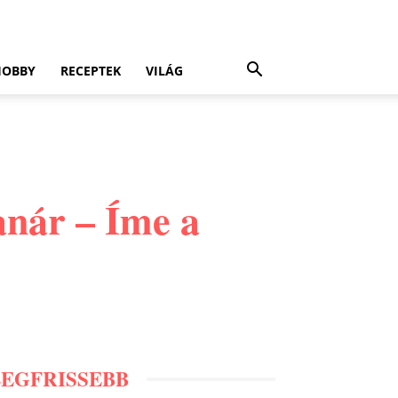
HOBBY
RECEPTEK
VILÁG
anár – Íme a
LEGFRISSEBB