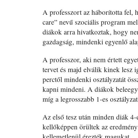
A professzort az háborította fel,
care” nevű szociális program mel
diákok arra hivatkoztak, hogy ne
gazdagság, mindenki egyenlő alapo
A professzor, aki nem értett egye
tervet és majd elválik kinek lesz i
perctől mindenki osztályzatát öss
kapni mindeni. A diákok beleegyez
míg a legrosszabb 1-es osztályzat
Az első tesz után minden diák 4-
kellőképpen örültek az eredményn
kellemetlenül érezték magukat.