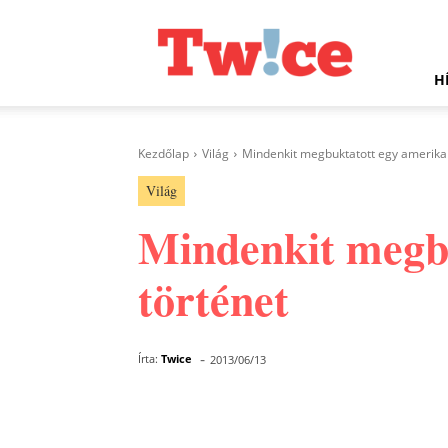
Twice.hu
H
Kezdőlap
Világ
Mindenkit megbuktatott egy amerikai 
Világ
Mindenkit megbu
történet
-
Írta:
Twice
2013/06/13
Facebook
Megosztás