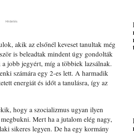
Hirdetés
ulok, akik az elsőnél keveset tanultak még
őször is beleadtak mindent úgy gondolták
a jobb jegyért, míg a többiek lazsálnak.
nki számára egy 2-es lett. A harmadik
tett energiát és időt a tanulásra, így az
kik, hogy a szocializmus ugyan ilyen
s megbukni. Mert ha a jutalom elég nagy,
laki sikeres legyen. De ha egy kormány