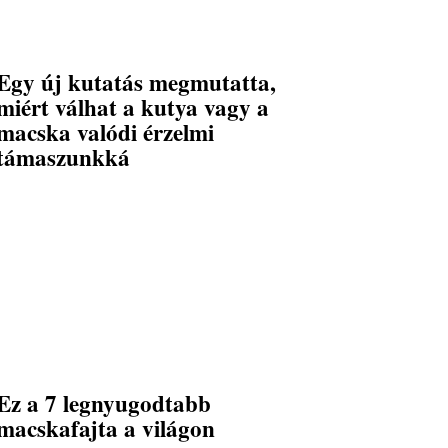
Egy új kutatás megmutatta,
miért válhat a kutya vagy a
macska valódi érzelmi
támaszunkká
Ez a 7 legnyugodtabb
macskafajta a világon