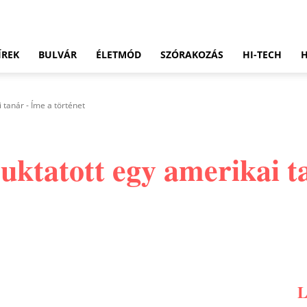
ÍREK
BULVÁR
ÉLETMÓD
SZÓRAKOZÁS
HI-TECH
tanár - Íme a történet
ktatott egy amerikai t
Pinterest
WhatsApp
Email