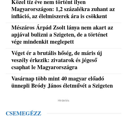
Közel tíz éve nem történt ilyen
Magyarországon: 1,2 százalékra zuhant az
infláció, az élelmiszerek ára is csökkent
Mészáros Árpád Zsolt lánya nem akart az
apjával bulizni a Szigeten, de a történet
vége mindenkit meglepett
Véget ér a brutális hőség, de máris új
veszély érkezik: zivatarok és jégeső
csaphat le Magyarországra
Vasárnap több mint 40 magyar előadó
ünnepli Bródy János életművét a Szigeten
Hirdetés
CSEMEGÉZZ