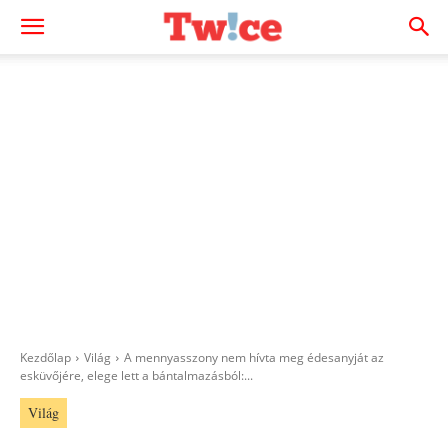
Kezdőlap
Világ
A mennyasszony nem hívta meg édesanyját az
esküvőjére, elege lett a bántalmazásból:...
Világ