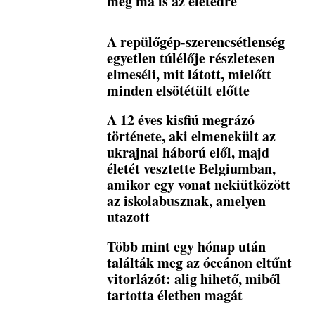
még ma is az életedre
A repülőgép-szerencsétlenség
egyetlen túlélője részletesen
elmeséli, mit látott, mielőtt
minden elsötétült előtte
A 12 éves kisfiú megrázó
története, aki elmenekült az
ukrajnai háború elől, majd
életét vesztette Belgiumban,
amikor egy vonat nekiütközött
az iskolabusznak, amelyen
utazott
Több mint egy hónap után
találták meg az óceánon eltűnt
vitorlázót: alig hihető, miből
tartotta életben magát