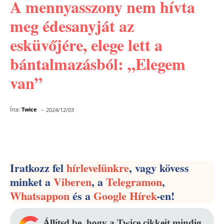
A mennyasszony nem hívta
meg édesanyját az
esküvőjére, elege lett a
bántalmazásból: „Elegem
van”
-
Írta:
Twice
2024/12/03
Facebook
Pinterest
WhatsApp
Iratkozz fel
hírlevelünkre
, vagy kövess
minket a
Viberen
, a
Telegramon
,
Whatsappon
és a
Google Hírek
-en!
Állítsd be, hogy a Twice cikkeit mindig