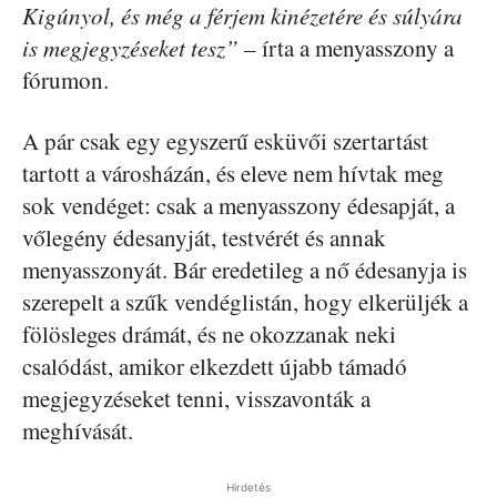
Kigúnyol, és még a férjem kinézetére és súlyára
is megjegyzéseket tesz”
– írta a menyasszony a
fórumon.
A pár csak egy egyszerű esküvői szertartást
tartott a városházán, és eleve nem hívtak meg
sok vendéget: csak a menyasszony édesapját, a
vőlegény édesanyját, testvérét és annak
menyasszonyát. Bár eredetileg a nő édesanyja is
szerepelt a szűk vendéglistán, hogy elkerüljék a
fölösleges drámát, és ne okozzanak neki
csalódást, amikor elkezdett újabb támadó
megjegyzéseket tenni, visszavonták a
meghívását.
Hirdetés