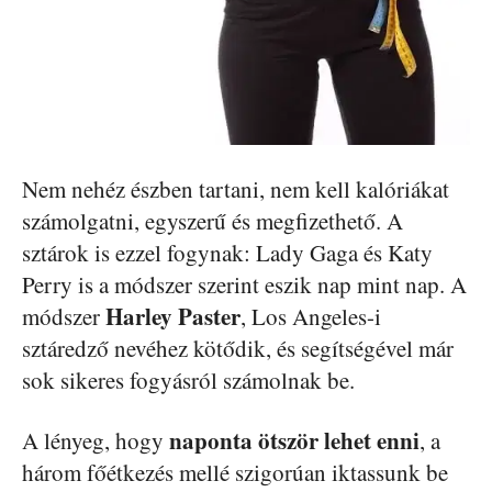
Nem nehéz észben tartani, nem kell kalóriákat
számolgatni, egyszerű és megfizethető. A
sztárok is ezzel fogynak: Lady Gaga és Katy
Perry is a módszer szerint eszik nap mint nap. A
Harley Paster
módszer
, Los Angeles-i
sztáredző nevéhez kötődik, és segítségével már
sok sikeres fogyásról számolnak be.
naponta ötször lehet enni
A lényeg, hogy
, a
három főétkezés mellé szigorúan iktassunk be