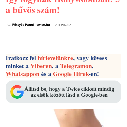
a bűvös szám!
-
Írta:
Pöttyös Panni - twice.hu
2013/07/02
Facebook
Pinterest
WhatsApp
Iratkozz fel
hírlevelünkre
, vagy kövess
minket a
Viberen
, a
Telegramon
,
Whatsappon
és a
Google Hírek
-en!
Állítsd be, hogy a Twice cikkeit mindig
az elsők között lásd a Google-ben