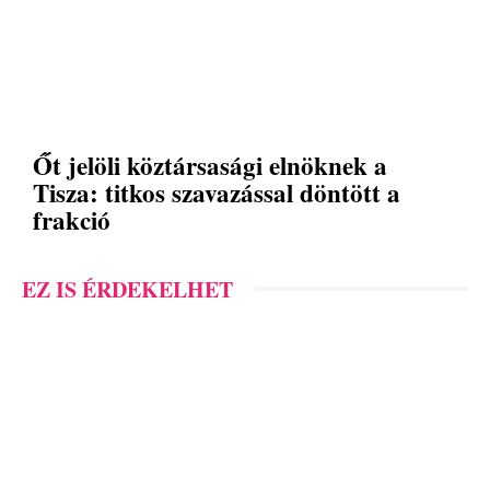
Őt jelöli köztársasági elnöknek a
Tisza: titkos szavazással döntött a
frakció
EZ IS ÉRDEKELHET