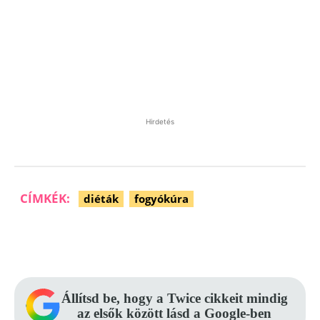
Hirdetés
CÍMKÉK:
diéták
fogyókúra
Facebook
Pinterest
WhatsApp
Állítsd be, hogy a Twice cikkeit mindig
az elsők között lásd a Google-ben