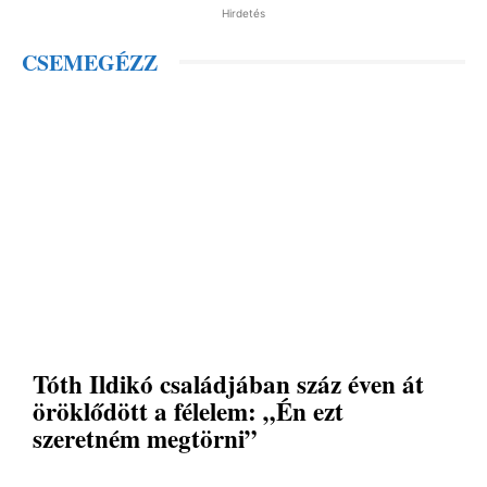
Hirdetés
CSEMEGÉZZ
Tóth Ildikó családjában száz éven át
öröklődött a félelem: „Én ezt
szeretném megtörni”