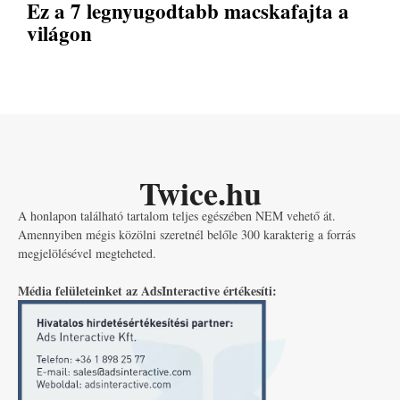
Ez a 7 legnyugodtabb macskafajta a
világon
Twice.hu
A honlapon található tartalom teljes egészében NEM vehető át.
Amennyiben mégis közölni szeretnél belőle 300 karakterig a forrás
megjelölésével megteheted.
Média felületeinket az AdsInteractive értékesíti: