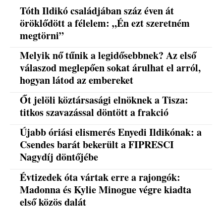
Tóth Ildikó családjában száz éven át
öröklődött a félelem: „Én ezt szeretném
megtörni”
Melyik nő tűnik a legidősebbnek? Az első
válaszod meglepően sokat árulhat el arról,
hogyan látod az embereket
Őt jelöli köztársasági elnöknek a Tisza:
titkos szavazással döntött a frakció
Újabb óriási elismerés Enyedi Ildikónak: a
Csendes barát bekerült a FIPRESCI
Nagydíj döntőjébe
Évtizedek óta vártak erre a rajongók:
Madonna és Kylie Minogue végre kiadta
első közös dalát