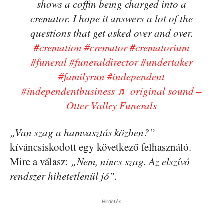
shows a coffin being charged into a
cremator. I hope it answers a lot of the
questions that get asked over and over.
#cremation
#cremator
#crematorium
#funeral
#funeraldirector
#undertaker
#familyrun
#independent
#independentbusiness
♬ original sound –
Otter Valley Funerals
„Van szag a hamvasztás közben?”
–
kíváncsiskodott egy következő felhasználó.
Mire a válasz:
„Nem, nincs szag. Az elszívó
rendszer hihetetlenül jó”.
Hirdetés