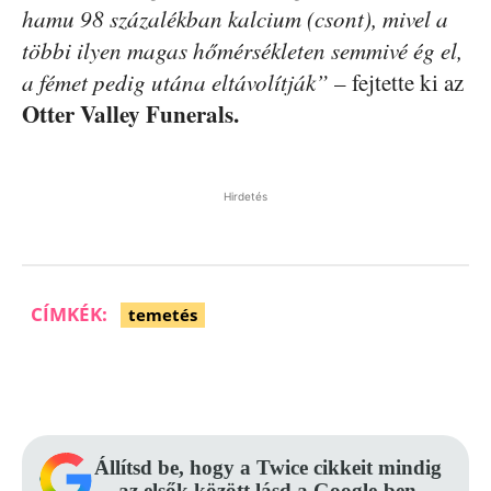
hamu 98 százalékban kalcium (csont), mivel a
többi ilyen magas hőmérsékleten semmivé ég el,
a fémet pedig utána eltávolítják”
– fejtette ki az
Otter Valley Funerals.
Hirdetés
CÍMKÉK:
temetés
Facebook
Pinterest
WhatsApp
Állítsd be, hogy a Twice cikkeit mindig
az elsők között lásd a Google-ben