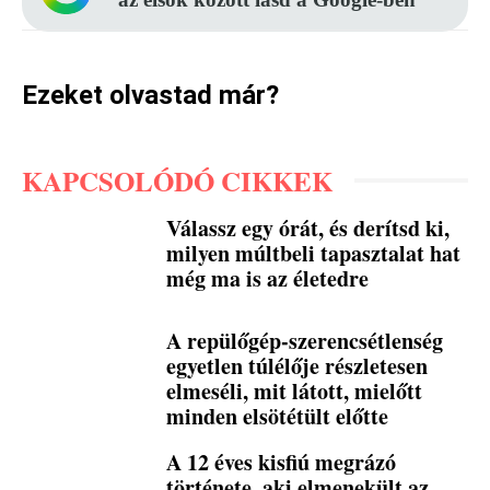
Ezeket olvastad már?
KAPCSOLÓDÓ CIKKEK
Válassz egy órát, és derítsd ki,
milyen múltbeli tapasztalat hat
még ma is az életedre
A repülőgép-szerencsétlenség
egyetlen túlélője részletesen
elmeséli, mit látott, mielőtt
minden elsötétült előtte
A 12 éves kisfiú megrázó
története, aki elmenekült az