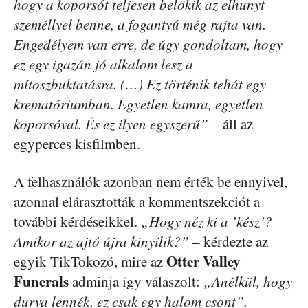
hogy a koporsót teljesen belökik az elhunyt
személlyel benne, a fogantyú még rajta van.
Engedélyem van erre, de úgy gondoltam, hogy
ez egy igazán jó alkalom lesz a
mítoszbuktatásra. (…) Ez történik tehát egy
krematóriumban. Egyetlen kamra, egyetlen
koporsóval. És ez ilyen egyszerű”
– áll az
egyperces kisfilmben.
A felhasználók azonban nem érték be ennyivel,
azonnal elárasztották a kommentszekciót a
további kérdéseikkel.
„Hogy néz ki a ’kész’?
Amikor az ajtó újra kinyílik?”
– kérdezte az
Otter Valley
egyik TikTokozó, mire az
Funerals
adminja így válaszolt:
„Anélkül, hogy
durva lennék, ez csak egy halom csont”.