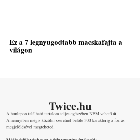
Ez a 7 legnyugodtabb macskafajta a
világon
Twice.hu
A honlapon található tartalom teljes egészében NEM vehető át.
Amennyiben mégis közölni szeretnél belőle 300 karakterig a forrás
megjelölésével megteheted.
Média felületeinket az AdsInteractive értékesíti: