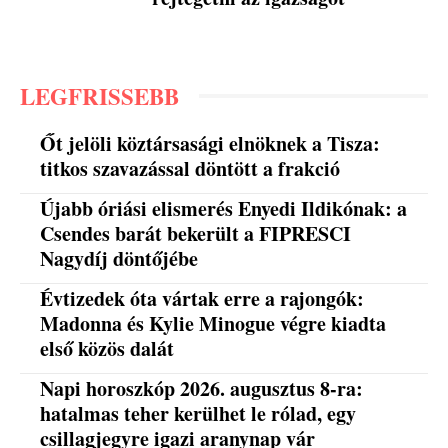
LEGFRISSEBB
Őt jelöli köztársasági elnöknek a Tisza:
titkos szavazással döntött a frakció
Újabb óriási elismerés Enyedi Ildikónak: a
Csendes barát bekerült a FIPRESCI
Nagydíj döntőjébe
Évtizedek óta vártak erre a rajongók:
Madonna és Kylie Minogue végre kiadta
első közös dalát
Napi horoszkóp 2026. augusztus 8-ra:
hatalmas teher kerülhet le rólad, egy
csillagjegyre igazi aranynap vár