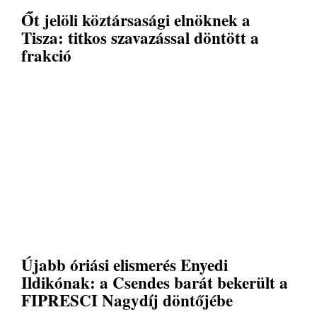
Őt jelöli köztársasági elnöknek a
Tisza: titkos szavazással döntött a
frakció
Újabb óriási elismerés Enyedi
Ildikónak: a Csendes barát bekerült a
FIPRESCI Nagydíj döntőjébe