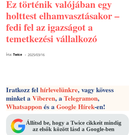
Ez történik valójában egy
holttest elhamvasztásakor –
fedi fel az igazságot a
temetkezési vállalkozó
-
Írta:
Twice
2025/03/16
Facebook
Pinterest
WhatsApp
Iratkozz fel
hírlevelünkre
, vagy kövess
minket a
Viberen
, a
Telegramon
,
Whatsappon
és a
Google Hírek
-en!
Állítsd be, hogy a Twice cikkeit mindig
az elsők között lásd a Google-ben