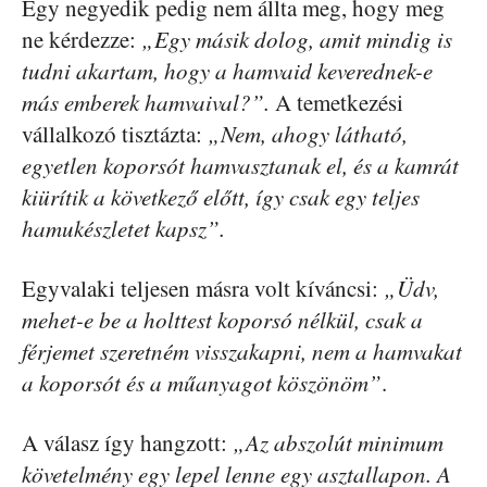
Egy negyedik pedig nem állta meg, hogy meg
ne kérdezze:
„Egy másik dolog, amit mindig is
tudni akartam, hogy a hamvaid keverednek-e
más emberek hamvaival?”.
A temetkezési
vállalkozó tisztázta:
„Nem, ahogy látható,
egyetlen koporsót hamvasztanak el, és a kamrát
kiürítik a következő előtt, így csak egy teljes
hamukészletet kapsz”.
Egyvalaki teljesen másra volt kíváncsi:
„Üdv,
mehet-e be a holttest koporsó nélkül, csak a
férjemet szeretném visszakapni, nem a hamvakat
a koporsót és a műanyagot köszönöm”
.
A válasz így hangzott:
„Az abszolút minimum
követelmény egy lepel lenne egy asztallapon. A