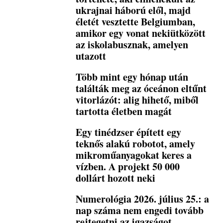
ukrajnai háború elől, majd
életét vesztette Belgiumban,
amikor egy vonat nekiütközött
az iskolabusznak, amelyen
utazott
Több mint egy hónap után
találták meg az óceánon eltűnt
vitorlázót: alig hihető, miből
tartotta életben magát
Egy tinédzser épített egy
teknős alakú robotot, amely
mikroműanyagokat keres a
vízben. A projekt 50 000
dollárt hozott neki
Numerológia 2026. július 25.: a
nap száma nem engedi tovább
rejtegetni az igazságot