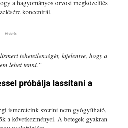
 hogy a hagyományos orvosi megközelítés
zelésére koncentrál.
Hirdetés
smeri tehetetlenségét, kijelentve, hogy a
em lehet tenni.”
sel próbálja lassítani a
egi ismereteink szerint nem gyógyítható,
tők a következményei. A betegek gyakran