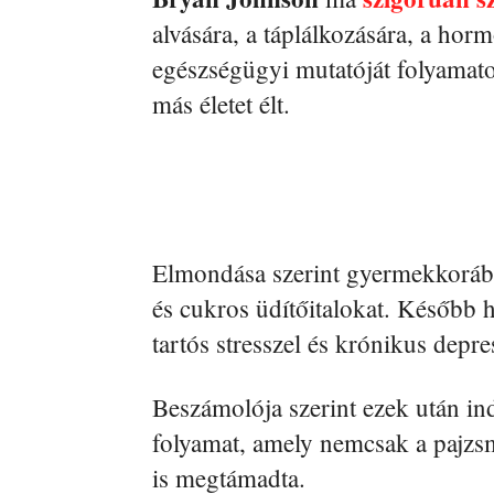
alvására, a táplálkozására, a hor
egészségügyi mutatóját folyamato
más életet élt.
Elmondása szerint gyermekkorába
és cukros üdítőitalokat. Később 
tartós stresszel és krónikus depre
Beszámolója szerint ezek után in
folyamat, amely nemcsak a pajzs
is megtámadta.