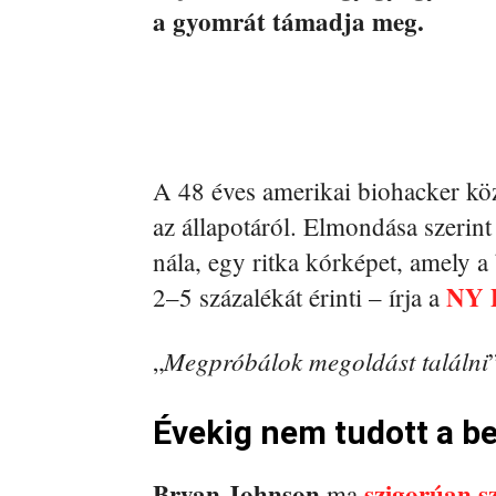
a gyomrát támadja meg.
A 48 éves amerikai biohacker köz
az állapotáról. Elmondása szerin
nála, egy ritka kórképet, amely 
NY 
2–5 százalékát érinti – írja a
Megpróbálok megoldást találni
„
Évekig nem tudott a b
Bryan Johnson
szigorúan s
ma