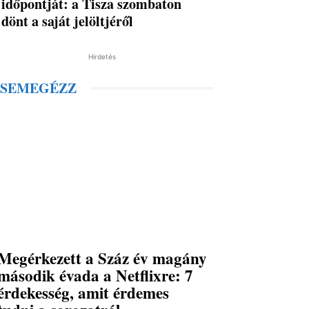
időpontját: a Tisza szombaton
dönt a saját jelöltjéről
Hirdetés
SEMEGÉZZ
Megérkezett a Száz év magány
második évada a Netflixre: 7
érdekesség, amit érdemes