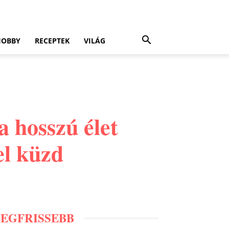
HOBBY
RECEPTEK
VILÁG
 hosszú élet
el küzd
LEGFRISSEBB