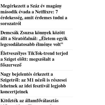
Megérkezett a Száz év magány
második évada a Netflixre: 7
érdekesség, amit érdemes tudni a
sorozatról
Demcsák Zsuzsa könnyek között
állt a Siratófalnál: „Életem egyik
legcsodálatosabb élménye volt”
Életveszélyes TikTok-trend terjed
a Sziget előtt: megszólalt a
főszervező
Nagy bejelentés érkezett a
Szigetről: az M1 nézői is részesei
lehetnek az idei fesztivál legjobb
koncertjeinek
Kitűzték az államfőválasztás