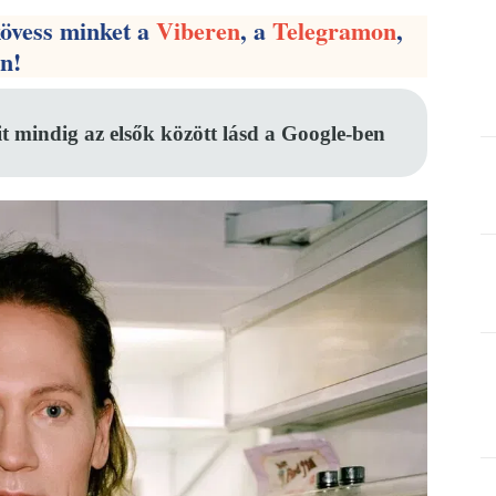
kövess minket a
Viberen
, a
Telegramon
,
en!
it mindig az elsők között lásd a Google-ben