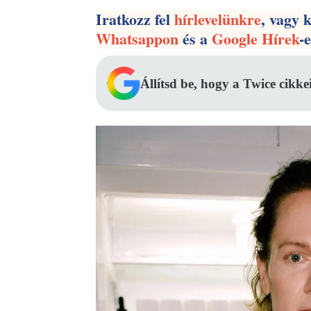
Iratkozz fel
hírlevelünkre
, vagy 
Whatsappon
és a
Google Hírek
-
Állítsd be, hogy a Twice cikke