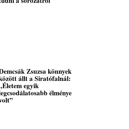
tudni a sorozatról
Demcsák Zsuzsa könnyek
között állt a Siratófalnál:
„Életem egyik
legcsodálatosabb élménye
volt”