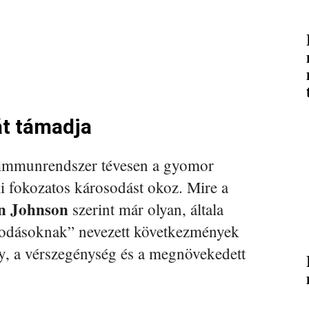
át támadja
 immunrendszer tévesen a gyomor
ami fokozatos károsodást okoz. Mire a
n Johnson
szerint már olyan, általa
osodásoknak” nevezett következmények
ny, a vérszegénység és a megnövekedett