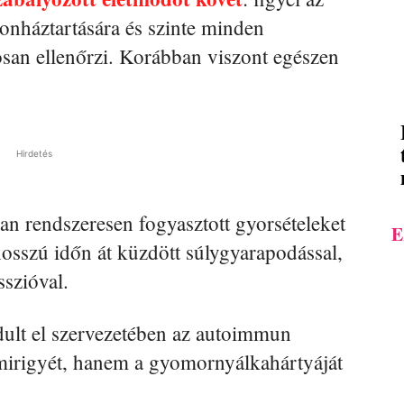
monháztartására és szinte minden
san ellenőrzi. Korábban viszont egészen
Hirdetés
n rendszeresen fogyasztott gyorsételeket
E
hosszú időn át küzdött súlygyarapodással,
sszióval.
dult el szervezetében az autoimmun
mirigyét, hanem a gyomornyálkahártyáját