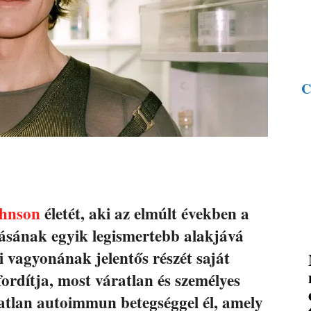
C
hnson
életét, aki az elmúlt években a
ításának egyik legismertebb alakjává
ki vagyonának jelentős részét saját
ordítja, most váratlan és személyes
tatlan autoimmun betegséggel él, amely