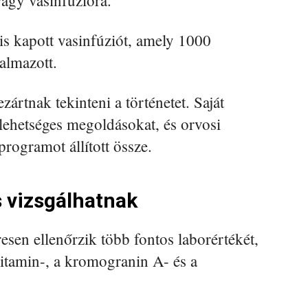
agy vasinfúzióra.
is kapott vasinfúziót, amely 1000
almazott.
ártnak tekinteni a történetet. Saját
a lehetséges megoldásokat, és orvosi
programot állított össze.
s vizsgálhatnak
sen ellenőrzik több fontos laborértékét,
-vitamin-, a kromogranin A- és a