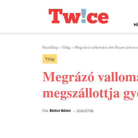
Twice.hu
H
Kezdőlap
Világ
Megrázó vallomást tett Bryan Johnson
Világ
Megrázó vallomá
megszállottja gy
-
Írta:
Bölöni Bálint
2026/07/06
Facebook
Megosztás