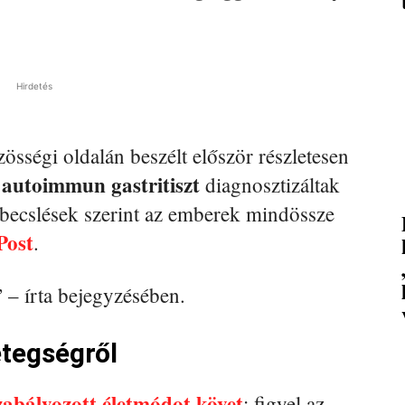
Hirdetés
össégi oldalán beszélt először részletesen
autoimmun gastritiszt
t
diagnosztizáltak
a becslések szerint az emberek mindössze
Post
.
” – írta bejegyzésében.
etegségről
zabályozott életmódot követ
: figyel az