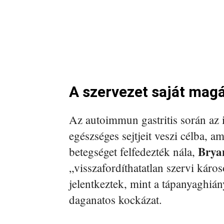
A szervezet saját mag
Az autoimmun gastritis során az
egészséges sejtjeit veszi célba, 
Brya
betegséget felfedezték nála,
„visszafordíthatatlan szervi kár
jelentkeztek, mint a tápanyaghiá
daganatos kockázat.