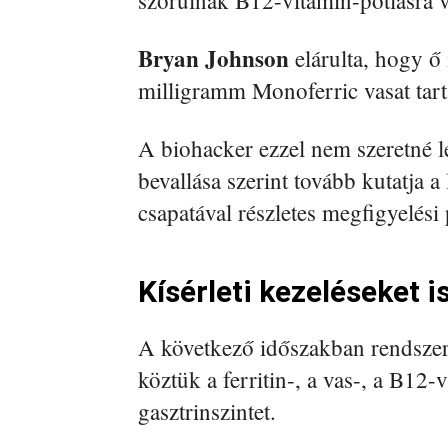
szorulnak B12-vitamin-pótlásra v
Bryan Johnson
elárulta, hogy ő 
milligramm Monoferric vasat tart
A biohacker ezzel nem szeretné lez
bevallása szerint tovább kutatja 
csapatával részletes megfigyelési 
Kísérleti kezeléseket i
A következő időszakban rendszere
köztük a ferritin-, a vas-, a B12
gasztrinszintet.