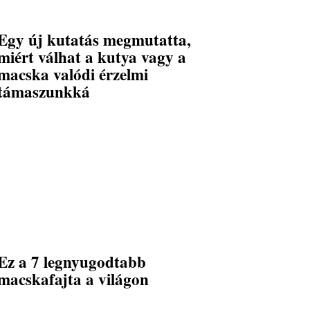
Egy új kutatás megmutatta,
miért válhat a kutya vagy a
macska valódi érzelmi
támaszunkká
Ez a 7 legnyugodtabb
macskafajta a világon