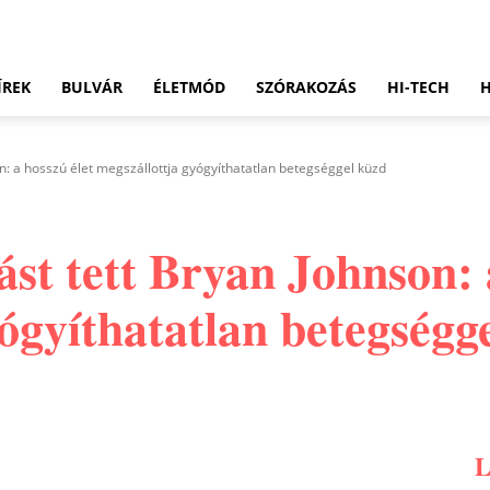
ÍREK
BULVÁR
ÉLETMÓD
SZÓRAKOZÁS
HI-TECH
: a hosszú élet megszállottja gyógyíthatatlan betegséggel küzd
st tett Bryan Johnson: a
ógyíthatatlan betegségg
Pinterest
WhatsApp
Email