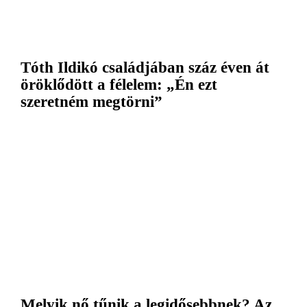
Tóth Ildikó családjában száz éven át
öröklődött a félelem: „Én ezt
szeretném megtörni”
Melyik nő tűnik a legidősebbnek? Az