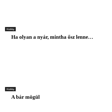
Hobby
Ha olyan a nyár, mintha ősz lenne…
Hobby
A bár mögül