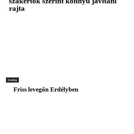
szakértők szerint könnyű javítani
rajta
Hobby
Friss levegőn Erdélyben