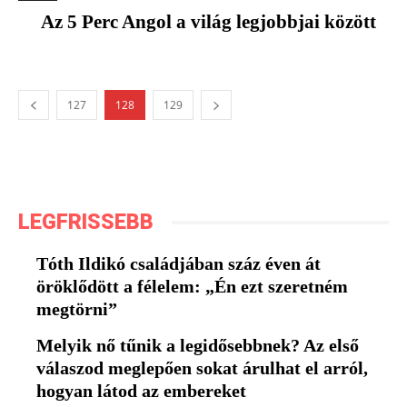
Az 5 Perc Angol a világ legjobbjai között
127
128
129
LEGFRISSEBB
Tóth Ildikó családjában száz éven át
öröklődött a félelem: „Én ezt szeretném
megtörni”
Melyik nő tűnik a legidősebbnek? Az első
válaszod meglepően sokat árulhat el arról,
hogyan látod az embereket