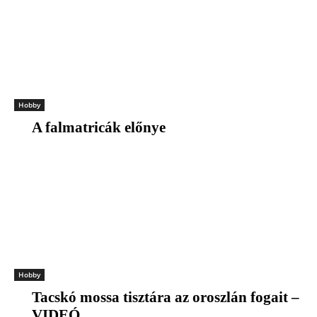
Hobby
A falmatricák előnye
Hobby
Tacskó mossa tisztára az oroszlán fogait –
VIDEÓ