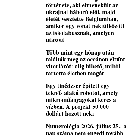
története, aki elmenekült az
ukrajnai háború elől, majd
életét vesztette Belgiumban,
amikor egy vonat nekiütközött
az iskolabusznak, amelyen
utazott
Több mint egy hónap után
találták meg az óceánon eltűnt
vitorlázót: alig hihető, miből
tartotta életben magát
Egy tinédzser épített egy
teknős alakú robotot, amely
mikroműanyagokat keres a
vízben. A projekt 50 000
dollárt hozott neki
Numerológia 2026. július 25.: a
nap száma nem engedi tovább