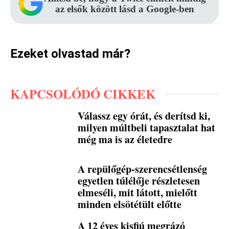
az elsők között lásd a Google-ben
Ezeket olvastad már?
KAPCSOLÓDÓ CIKKEK
Válassz egy órát, és derítsd ki,
milyen múltbeli tapasztalat hat
még ma is az életedre
A repülőgép-szerencsétlenség
egyetlen túlélője részletesen
elmeséli, mit látott, mielőtt
minden elsötétült előtte
A 12 éves kisfiú megrázó