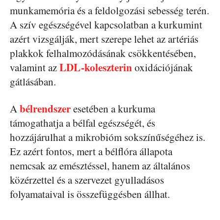
munkamemória és a feldolgozási sebesség terén.
A szív egészségével kapcsolatban a kurkumint
azért vizsgálják, mert szerepe lehet az artériás
plakkok felhalmozódásának csökkentésében,
LDL-koleszterin
valamint az
oxidációjának
gátlásában.
bélrendszer
A
esetében a kurkuma
támogathatja a bélfal egészségét, és
hozzájárulhat a mikrobióm sokszínűségéhez is.
Ez azért fontos, mert a bélflóra állapota
nemcsak az emésztéssel, hanem az általános
közérzettel és a szervezet gyulladásos
folyamataival is összefüggésben állhat.