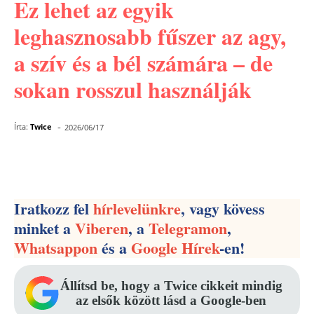
Ez lehet az egyik
leghasznosabb fűszer az agy,
a szív és a bél számára – de
sokan rosszul használják
-
Írta:
Twice
2026/06/17
Facebook
Pinterest
WhatsApp
Iratkozz fel
hírlevelünkre
, vagy kövess
minket a
Viberen
, a
Telegramon
,
Whatsappon
és a
Google Hírek
-en!
Állítsd be, hogy a Twice cikkeit mindig
az elsők között lásd a Google-ben