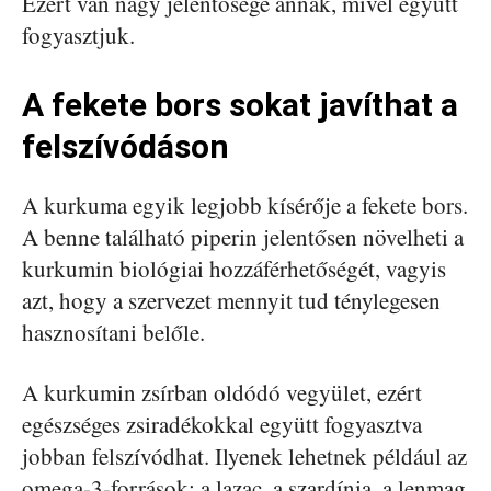
Ezért van nagy jelentősége annak, mivel együtt
fogyasztjuk.
A fekete bors sokat javíthat a
felszívódáson
A kurkuma egyik legjobb kísérője a fekete bors.
A benne található piperin jelentősen növelheti a
kurkumin biológiai hozzáférhetőségét, vagyis
azt, hogy a szervezet mennyit tud ténylegesen
hasznosítani belőle.
A kurkumin zsírban oldódó vegyület, ezért
egészséges zsiradékokkal együtt fogyasztva
jobban felszívódhat. Ilyenek lehetnek például az
omega-3-források: a lazac, a szardínia, a lenmag