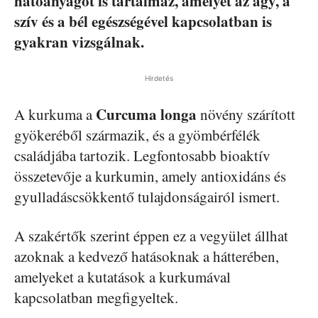
hatóanyagot is tartalmaz, amelyet az agy, a
szív és a bél egészségével kapcsolatban is
gyakran vizsgálnak.
Hirdetés
Curcuma longa
A kurkuma a
növény szárított
gyökeréből származik, és a gyömbérfélék
családjába tartozik. Legfontosabb bioaktív
összetevője a kurkumin, amely antioxidáns és
gyulladáscsökkentő tulajdonságairól ismert.
A szakértők szerint éppen ez a vegyület állhat
azoknak a kedvező hatásoknak a hátterében,
amelyeket a kutatások a kurkumával
kapcsolatban megfigyeltek.