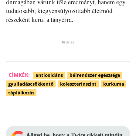
önmagában várunk tőle eredményt, hanem egy
tudatosabb, kiegyensúlyozottabb életmód
részeként kerül a tányérra.
Hirdetés
CÍMKÉK:
antioxidáns
bélrendszer egészsége
gyulladáscsökkentő
koleszterinszint
kurkuma
táplálkozás
Facebook
Pinterest
WhatsApp
Állítsd be, hogy a Twice cikkeit mindig