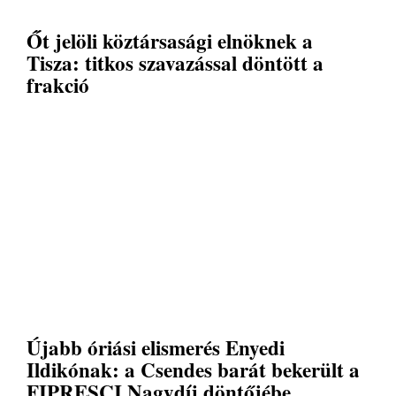
Őt jelöli köztársasági elnöknek a
Tisza: titkos szavazással döntött a
frakció
Újabb óriási elismerés Enyedi
Ildikónak: a Csendes barát bekerült a
FIPRESCI Nagydíj döntőjébe