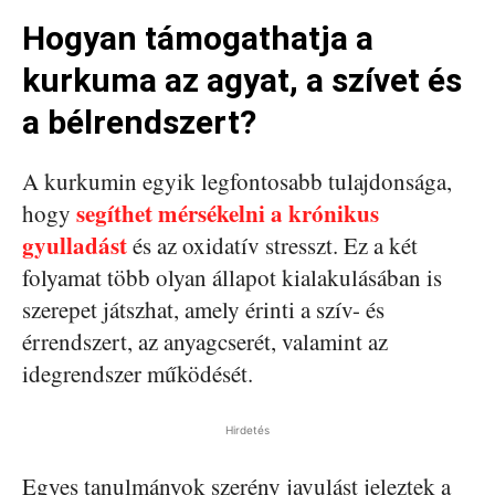
Hogyan támogathatja a
kurkuma az agyat, a szívet és
a bélrendszert?
A kurkumin egyik legfontosabb tulajdonsága,
segíthet mérsékelni a krónikus
hogy
gyulladást
és az oxidatív stresszt. Ez a két
folyamat több olyan állapot kialakulásában is
szerepet játszhat, amely érinti a szív- és
érrendszert, az anyagcserét, valamint az
idegrendszer működését.
Hirdetés
Egyes tanulmányok szerény javulást jeleztek a