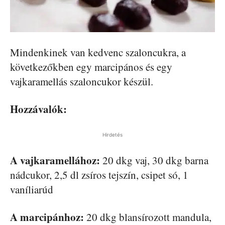
Mindenkinek van kedvenc szaloncukra, a
következőkben egy marcipános és egy
vajkaramellás szaloncukor készül.
Hozzávalók:
Hirdetés
A vajkaramellához:
20 dkg vaj, 30 dkg barna
nádcukor, 2,5 dl zsíros tejszín, csipet só, 1
vaníliarúd
A marcipánhoz:
20 dkg blansírozott mandula,