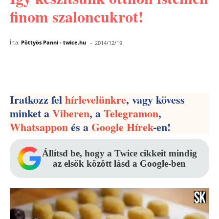
finom szaloncukrot!
-
Írta:
Pöttyös Panni - twice.hu
2014/12/19
Facebook
Pinterest
WhatsApp
Iratkozz fel
hírlevelünkre
, vagy kövess
minket a
Viberen
, a
Telegramon
,
Whatsappon
és a
Google Hírek
-en!
Állítsd be, hogy a Twice cikkeit mindig
az elsők között lásd a Google-ben