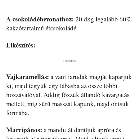
A csokoládébevonathoz:
20 dkg legalább 60%
kakaótartalmú étcsokoládé
Elkészítés:
Hirdetés
Vajkaramellás:
a vaníliarudak magját kaparjuk
ki, majd tegyük egy lábasba az össze többi
hozzávalóval. Addig főzzük állandó kavargatás
mellett, míg sűrű masszát kapunk, majd öntsük
formába.
Marcipános:
a mandulát daráljuk apróra és
keverjük el a porcukorral. Majd adjunk annyi