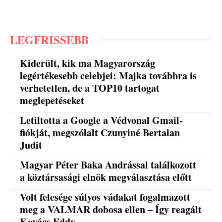
LEGFRISSEBB
Kiderült, kik ma Magyarország
legértékesebb celebjei: Majka továbbra is
verhetetlen, de a TOP10 tartogat
meglepetéseket
Letiltotta a Google a Védvonal Gmail-
fiókját, megszólalt Czunyiné Bertalan
Judit
Magyar Péter Baka Andrással találkozott
a köztársasági elnök megválasztása előtt
Volt felesége súlyos vádakat fogalmazott
meg a VALMAR dobosa ellen – Így reagált
Kovács Eddy