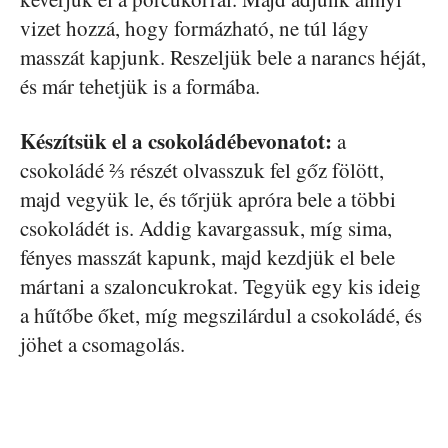
vizet hozzá, hogy formázható, ne túl lágy
masszát kapjunk. Reszeljük bele a narancs héját,
és már tehetjük is a formába.
Készítsük el a csokoládébevonatot:
a
csokoládé ⅔ részét olvasszuk fel gőz fölött,
majd vegyük le, és tőrjük apróra bele a többi
csokoládét is. Addig kavargassuk, míg sima,
fényes masszát kapunk, majd kezdjük el bele
mártani a szaloncukrokat. Tegyük egy kis ideig
a hűtőbe őket, míg megszilárdul a csokoládé, és
jöhet a csomagolás.