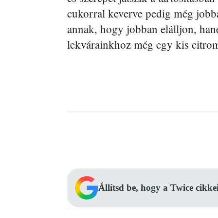
cukorral keverve pedig még jobba
annak, hogy jobban elálljon, ha
lekvárainkhoz még egy kis citroml
Facebook
Megosztás
Állítsd be, hogy a Twice cikke