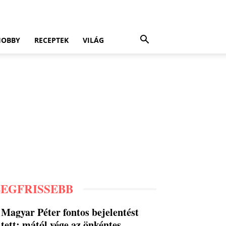
HOBBY
RECEPTEK
VILÁG
LEGFRISSEBB
Magyar Péter fontos bejelentést
tett: mától vége az önkéntes