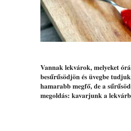
Vannak lekvárok, melyeket órá
besűrűsödjön és üvegbe tudjuk
hamarabb megfő, de a sűrűsödés
megoldás: kavarjunk a lekvárb