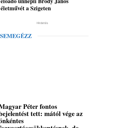
előadó ünnepli Bródy János
életművét a Szigeten
Hirdetés
SEMEGÉZZ
Magyar Péter fontos
bejelentést tett: mától vége az
önkéntes
fogyasztáscsökkentésnek, de