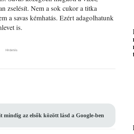
n zselésít. Nem a sok cukor a titka
nem a savas kémhatás. Ezért adagolhatunk
evet is.
Hirdetés
Pinterest
WhatsApp
Email
it mindig az elsők között lásd a Google-ben