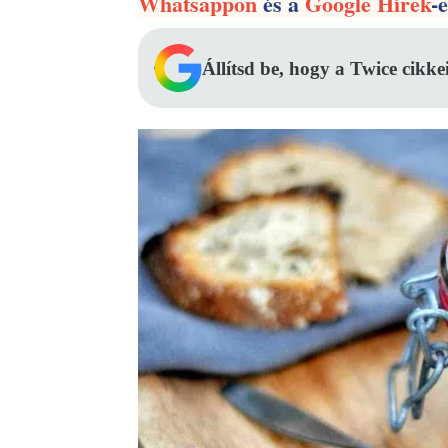
Whatsappon
és a
Google Hírek
-
Állítsd be, hogy a Twice cikke