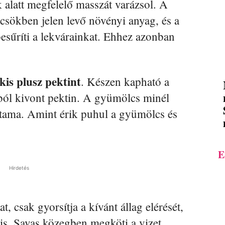
 alatt megfelelő masszát varázsol. A
csökben jelen levő növényi anyag, és a
besűríti a lekvárainkat. Ehhez azonban
is plusz pektint
. Készen kapható a
ból kivont pektin. A gyümölcs minél
artama. Amint érik puhul a gyümölcs és
E
Hirdetés
, csak gyorsítja a kívánt állag elérését,
n is. Savas közegben megköti a vizet,