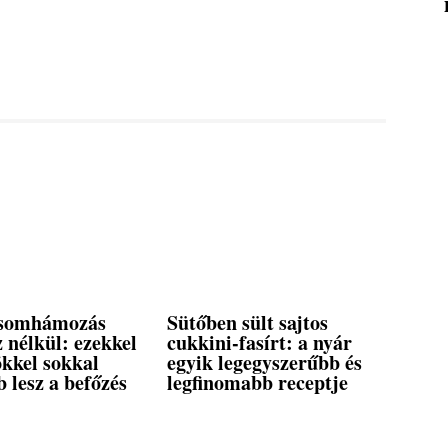
csomhámozás
Sütőben sült sajtos
z nélkül: ezekkel
cukkini-fasírt: a nyár
ökkel sokkal
egyik legegyszerűbb és
 lesz a befőzés
legfinomabb receptje