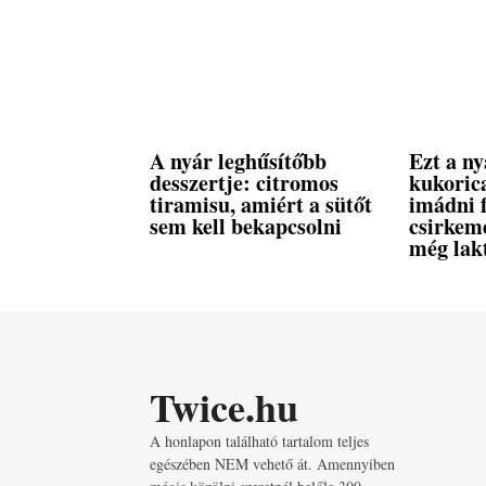
A nyár leghűsítőbb
Ezt a ny
desszertje: citromos
kukoric
tiramisu, amiért a sütőt
imádni 
sem kell bekapcsolni
csirkeme
még lak
Twice.hu
A honlapon található tartalom teljes
egészében NEM vehető át. Amennyiben