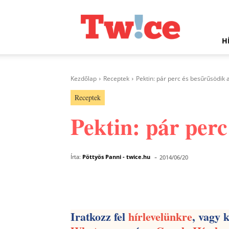
Twice.hu
H
Kezdőlap
Receptek
Pektin: pár perc és besűrűsödik 
Receptek
Pektin: pár perc
-
Írta:
Pöttyös Panni - twice.hu
2014/06/20
Facebook
Megosztás
Iratkozz fel
hírlevelünkre
, vagy 