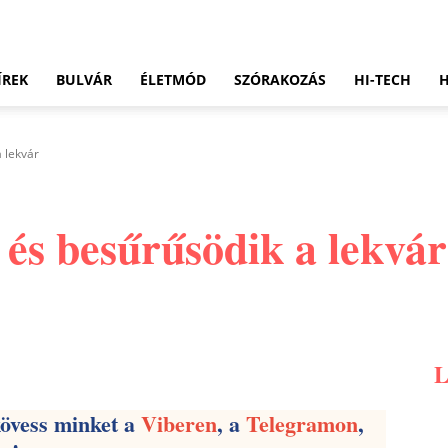
ÍREK
BULVÁR
ÉLETMÓD
SZÓRAKOZÁS
HI-TECH
a lekvár
 és besűrűsödik a lekvár
Pinterest
WhatsApp
Email
kövess minket a
Viberen
, a
Telegramon
,