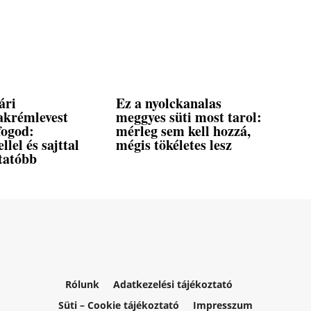
ári
Ez a nyolckanalas
akrémlevest
meggyes süti most tarol:
fogod:
mérleg sem kell hozzá,
llel és sajttal
mégis tökéletes lesz
tatóbb
Rólunk
Adatkezelési tájékoztató
Süti – Cookie tájékoztató
Impresszum