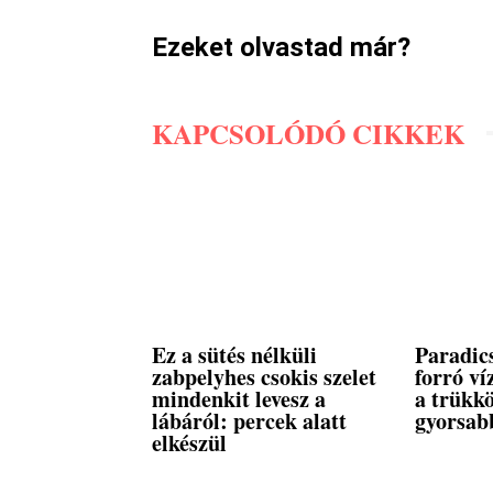
Ezeket olvastad már?
KAPCSOLÓDÓ CIKKEK
Ez a sütés nélküli
Paradi
zabpelyhes csokis szelet
forró ví
mindenkit levesz a
a trükk
lábáról: percek alatt
gyorsabb
elkészül