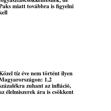
Paks miatt továbbra is figyelni
kell
Közel tíz éve nem történt ilyen
Magyarországon: 1,2
százalékra zuhant az infláció,
az élelmiszerek ára is csökkent