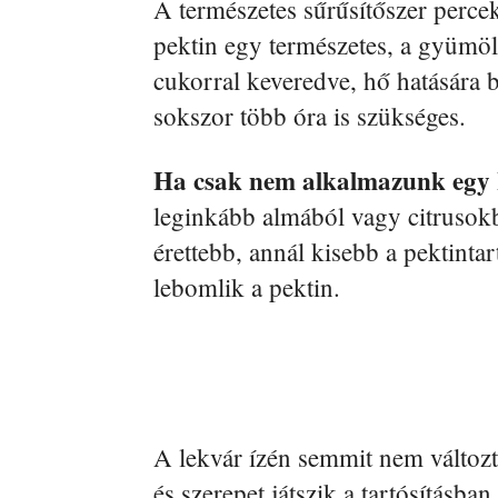
A természetes sűrűsítőszer percek
pektin egy természetes, a gyümöl
cukorral keveredve, hő hatására 
sokszor több óra is szükséges.
Ha csak nem alkalmazunk egy k
leginkább almából vagy citrusok
érettebb, annál kisebb a pektint
lebomlik a pektin.
A lekvár ízén semmit nem változtat
és szerepet játszik a tartósításba