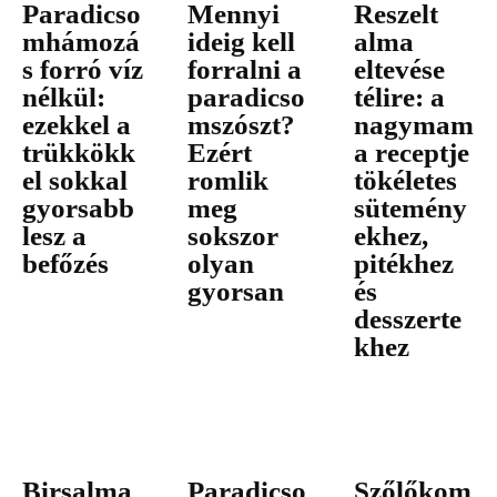
Paradicso
Mennyi
Reszelt
mhámozá
ideig kell
alma
s forró víz
forralni a
eltevése
nélkül:
paradicso
télire: a
ezekkel a
mszószt?
nagymam
trükkökk
Ezért
a receptje
el sokkal
romlik
tökéletes
gyorsabb
meg
sütemény
lesz a
sokszor
ekhez,
befőzés
olyan
pitékhez
gyorsan
és
desszerte
khez
Birsalma
Paradicso
Szőlőkom