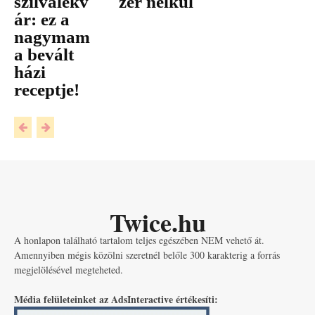
szilvalekv
zer nélkül
ár: ez a
nagymam
a bevált
házi
receptje!
Twice.hu
A honlapon található tartalom teljes egészében NEM vehető át.
Amennyiben mégis közölni szeretnél belőle 300 karakterig a forrás
megjelölésével megteheted.
Média felületeinket az AdsInteractive értékesíti: