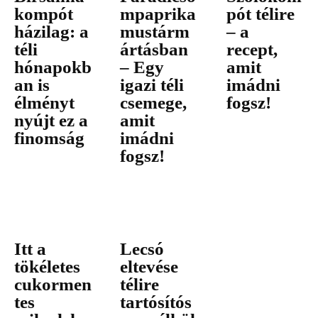
kompót
mpaprika
pót télire
házilag: a
mustárm
– a
téli
ártásban
recept,
hónapokb
– Egy
amit
an is
igazi téli
imádni
élményt
csemege,
fogsz!
nyújt ez a
amit
finomság
imádni
fogsz!
Itt a
Lecsó
tökéletes
eltevése
cukormen
télire
tes
tartósítós