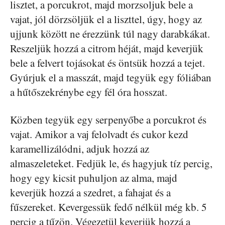
lisztet, a porcukrot, majd morzsoljuk bele a
vajat, jól dörzsöljük el a liszttel, úgy, hogy az
ujjunk között ne érezzünk túl nagy darabkákat.
Reszeljük hozzá a citrom héját, majd keverjük
bele a felvert tojásokat és öntsük hozzá a tejet.
Gyúrjuk el a masszát, majd tegyük egy fóliában
a hűtőszekrénybe egy fél óra hosszat.
Közben tegyük egy serpenyőbe a porcukrot és
vajat. Amikor a vaj felolvadt és cukor kezd
karamellizálódni, adjuk hozzá az
almaszeleteket. Fedjük le, és hagyjuk tíz percig,
hogy egy kicsit puhuljon az alma, majd
keverjük hozzá a szedret, a fahajat és a
fűszereket. Kevergessük fedő nélkül még kb. 5
percig a tűzön. Végezetül keverjük hozzá a