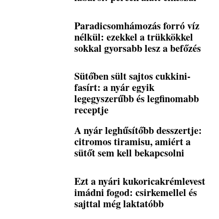
Paradicsomhámozás forró víz
nélkül: ezekkel a trükkökkel
sokkal gyorsabb lesz a befőzés
Sütőben sült sajtos cukkini-
fasírt: a nyár egyik
legegyszerűbb és legfinomabb
receptje
A nyár leghűsítőbb desszertje:
citromos tiramisu, amiért a
sütőt sem kell bekapcsolni
Ezt a nyári kukoricakrémlevest
imádni fogod: csirkemellel és
sajttal még laktatóbb