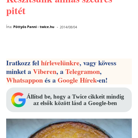
pitét
-
Írta:
Pöttyös Panni - twice.hu
2014/08/04
Facebook
Pinterest
WhatsApp
Iratkozz fel
hírlevelünkre
, vagy kövess
minket a
Viberen
, a
Telegramon
,
Whatsappon
és a
Google Hírek
-en!
Állítsd be, hogy a Twice cikkeit mindig
az elsők között lásd a Google-ben