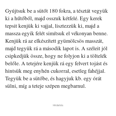
Gyújtsuk be a sütőt 180 fokra, a tésztát vegyük
ki a hűtőből, majd osszuk kétfelé. Egy kerek
tepsit kenjük ki vajjal, lisztezzük ki, majd a
massza egyik felét simítsuk el vékonyan benne.
Kenjük rá az elkészített gyümölcsös masszát,
majd tegyük rá a második lapot is. A széleit jól
csipkedjük össze, hogy ne folyjon ki a töltelék
belőle. A tetejére kenjük rá egy felvert tojást és
hintsük meg enyhén cukorral, esetleg fahéjjal.
Tegyük be a sütőbe, és hagyjuk kb. egy órát
sülni, míg a teteje szépen megbarnul.
Hirdetés