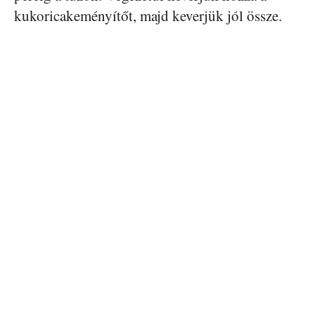
kukoricakeményítőt, majd keverjük jól össze.