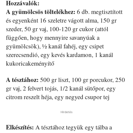
Hozzávalók:
A gyümölcsös töltelékhez:
6 db. megtisztított
és egyenként 16 szeletre vágott alma, 150 gr
szeder, 50 gr vaj, 100-120 gr cukor (attól
függően, hogy mennyire savanyúak a
gyümölcsök), ½ kanál fahéj, egy csipet
szerecsendió, egy kevés kardamon, 1 kanál
kukoricakeményítő
A tésztához:
500 gr liszt, 100 gr porcukor, 250
gr vaj, 2 felvert tojás, 1/2 kanál sütőpor, egy
citrom reszelt héja, egy negyed csupor tej
Hirdetés
Elkészítés:
A tésztához tegyük egy tálba a