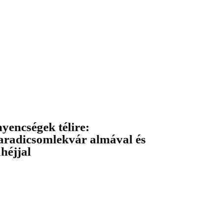
nyencségek télire:
aradicsomlekvár almával és
ahéjjal