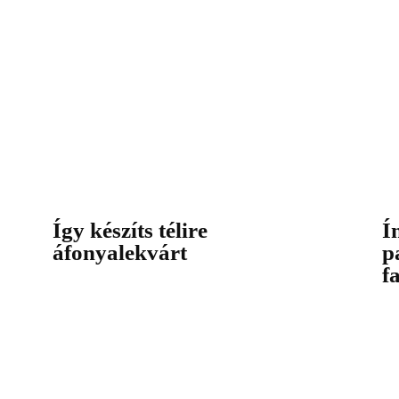
Így készíts télire
Í
áfonyalekvárt
p
f