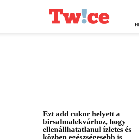
Twice.hu
H
Ezt add cukor helyett a
birsalmalekvárhoz, hogy
ellenállhatatlanul ízletes és
közben egészségesebb is