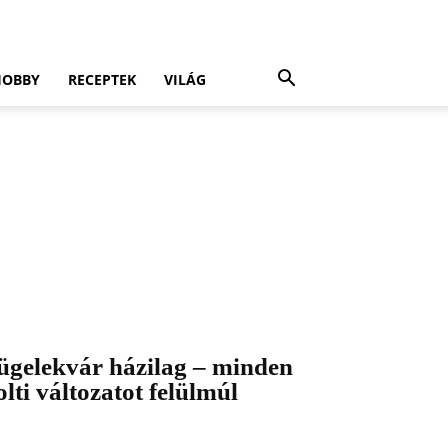
HOBBY
RECEPTEK
VILÁG
ügelekvár házilag – minden
olti változatot felülmúl