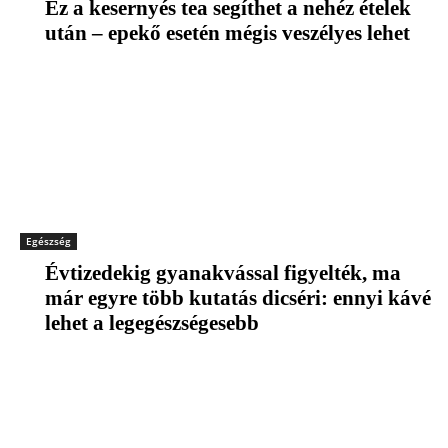
Ez a kesernyés tea segíthet a nehéz ételek
után – epekő esetén mégis veszélyes lehet
Egészség
Évtizedekig gyanakvással figyelték, ma
már egyre több kutatás dicséri: ennyi kávé
lehet a legegészségesebb